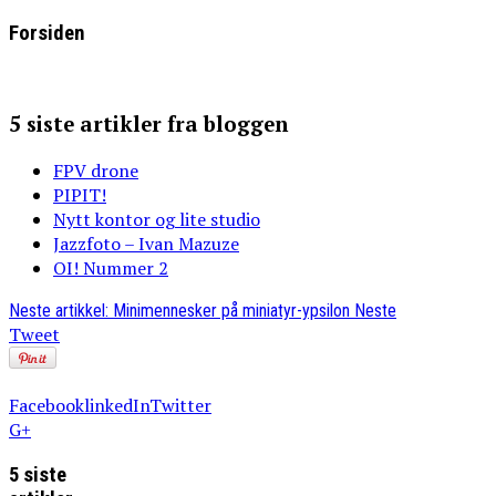
Forsiden
5 siste artikler fra bloggen
FPV drone
PIPIT!
Nytt kontor og lite studio
Jazzfoto – Ivan Mazuze
OI! Nummer 2
Neste artikkel: Minimennesker på miniatyr-ypsilon
Neste
Tweet
Facebook
linkedIn
Twitter
G+
5 siste