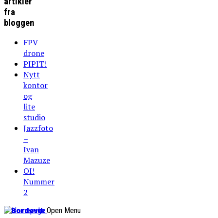
artikler
fra
bloggen
FPV
drone
PIPIT!
Nytt
kontor
og
lite
studio
Jazzfoto
–
Ivan
Mazuze
OI!
Nummer
2
Bordevik
Open Menu