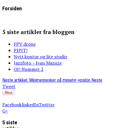
Forsiden
5 siste artikler fra bloggen
FPV drone
PIPIT!
Nytt kontor og lite studio
Jazzfoto – Ivan Mazuze
OI! Nummer 2
Neste artikkel: Minimennesker på miniatyr-ypsilon
Neste
Tweet
Facebook
linkedIn
Twitter
G+
5 siste