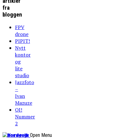
artikler
fra
bloggen
FPV
drone
PIPIT!
Nytt
kontor
og
lite
studio
Jazzfoto
–
Ivan
Mazuze
OI!
Nummer
2
Bordevik
Open Menu