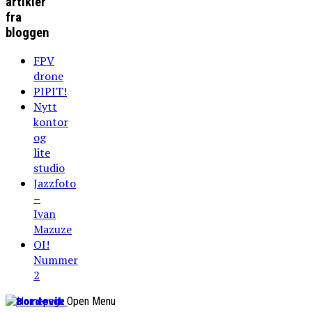
artikler
fra
bloggen
FPV
drone
PIPIT!
Nytt
kontor
og
lite
studio
Jazzfoto
–
Ivan
Mazuze
OI!
Nummer
2
Bordevik
Open Menu