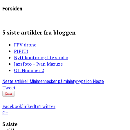
Forsiden
5 siste artikler fra bloggen
FPV drone
PIPIT!
Nytt kontor og lite studio
Jazzfoto – Ivan Mazuze
OI! Nummer 2
Neste artikkel: Minimennesker på miniatyr-ypsilon
Neste
Tweet
Facebook
linkedIn
Twitter
G+
5 siste