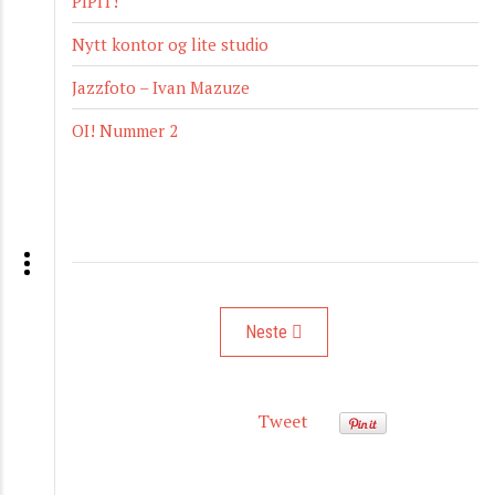
PIPIT!
Nytt kontor og lite studio
Jazzfoto – Ivan Mazuze
OI! Nummer 2
Neste artikkel: Minimennesker på min
Neste
Tweet