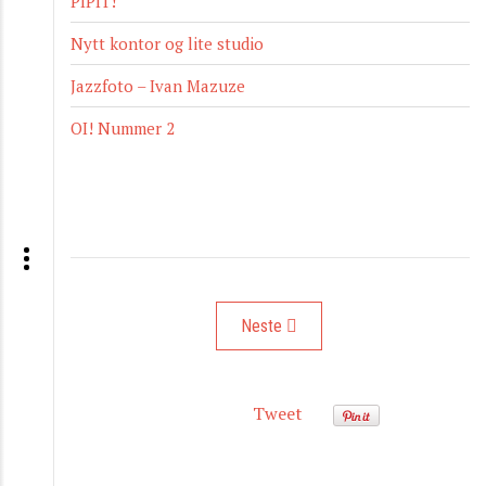
PIPIT!
Nytt kontor og lite studio
Jazzfoto – Ivan Mazuze
OI! Nummer 2
Neste artikkel: Minimennesker på min
Neste
Tweet