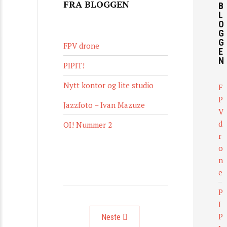
FRA BLOGGEN
B
L
O
G
G
FPV drone
E
N
PIPIT!
Nytt kontor og lite studio
F
P
Jazzfoto – Ivan Mazuze
V
d
OI! Nummer 2
r
o
n
e
P
I
P
Neste artikkel: Minimennesker på miniat
Neste