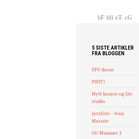
F
li
T
G
ac
nk
wi
+
eb
ed
tt
oo
In
er
k
5 SISTE ARTIKLER
FRA BLOGGEN
FPV drone
PIPIT!
Nytt kontor og lite
studio
Jazzfoto – Ivan
Mazuze
OI! Nummer 2