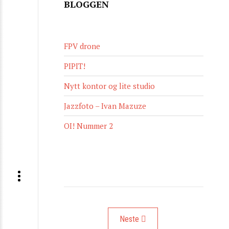
BLOGGEN
FPV drone
PIPIT!
Nytt kontor og lite studio
Jazzfoto – Ivan Mazuze
OI! Nummer 2
Neste artikkel: Minimennesker på m
Neste