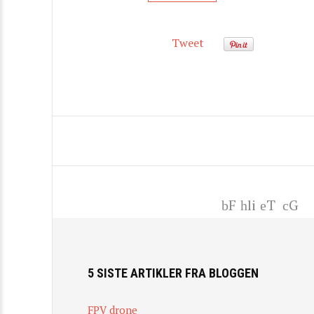
Tweet
F
li
T
G
ac
nk
wi
+
eb
ed
tt
oo
In
er
5 SISTE ARTIKLER FRA BLOGGEN
k
FPV drone