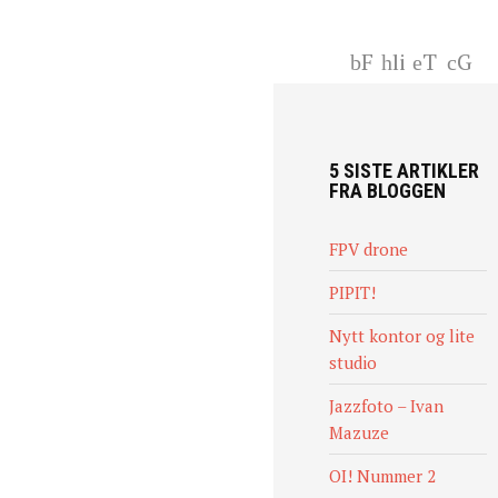
F
li
T
G
ac
nk
wi
+
eb
ed
tt
oo
In
er
k
5 SISTE ARTIKLER
FRA BLOGGEN
FPV drone
PIPIT!
Nytt kontor og lite
studio
Jazzfoto – Ivan
Mazuze
OI! Nummer 2