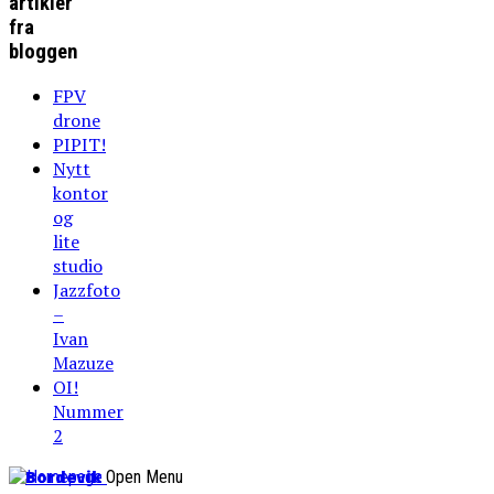
artikler
fra
bloggen
FPV
drone
PIPIT!
Nytt
kontor
og
lite
studio
Jazzfoto
–
Ivan
Mazuze
OI!
Nummer
2
Bordevik
Open Menu