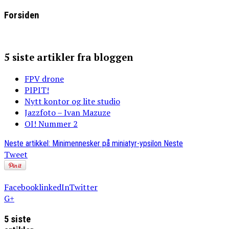
Forsiden
5 siste artikler fra bloggen
FPV drone
PIPIT!
Nytt kontor og lite studio
Jazzfoto – Ivan Mazuze
OI! Nummer 2
Neste artikkel: Minimennesker på miniatyr-ypsilon
Neste
Tweet
Facebook
linkedIn
Twitter
G+
5 siste