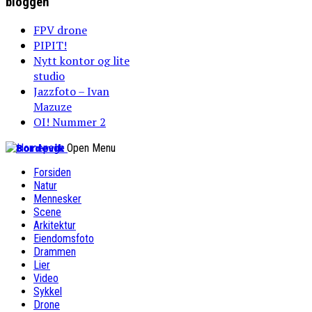
bloggen
FPV drone
PIPIT!
Nytt kontor og lite
studio
Jazzfoto – Ivan
Mazuze
OI! Nummer 2
Bordevik
Open Menu
Forsiden
Natur
Mennesker
Scene
Arkitektur
Eiendomsfoto
Drammen
Lier
Video
Sykkel
Drone