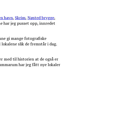
n havn
,
Skrim
,
Nøsted brygge
,
e har jeg pusset opp, innredet
unne gi mange fotografiske
 lokalene slik de fremstår i dag.
r med til historien at de også er
ummarum har jeg fått nye lokaler