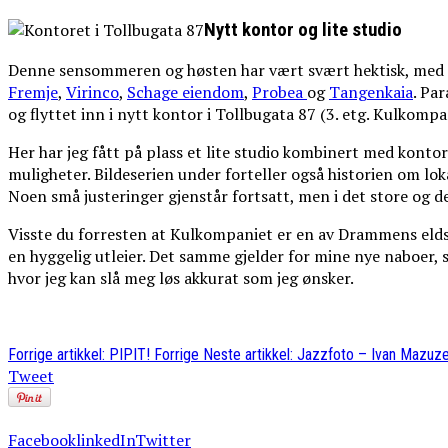
Nytt kontor og lite studio
Denne sensommeren og høsten har vært svært hektisk, med 
Fremje
,
Virinco
,
Schage eiendom
,
Probea
og
Tangenkaia
. Pa
og flyttet inn i nytt kontor i Tollbugata 87 (3. etg. Kulkompa
Her har jeg fått på plass et lite studio kombinert med kontor
muligheter. Bildeserien under forteller også historien om loka
Noen små justeringer gjenstår fortsatt, men i det store og de
Visste du forresten at Kulkompaniet er en av Drammens eldste 
en hyggelig utleier. Det samme gjelder for mine nye naboer,
hvor jeg kan slå meg løs akkurat som jeg ønsker.
Forrige artikkel: PIPIT!
Forrige
Neste artikkel: Jazzfoto – Ivan Mazuz
Tweet
Facebook
linkedIn
Twitter