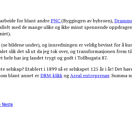
arbeide for blant andre
PNC
(Byggingen av bybroen),
Dramme
rallelt med de mange ulike og ikke minst spennende oppdragen
niet).
 (se bildene under), og innredningen er veldig bevisst for å k
let slik det så ut da jeg tok over, og transformasjonen frem til
t hele har jeg landet trygt og godt i Tollbugata 87.
selskap? Etablert i 1899 så er selskapet 125 år i år! Det høre
 som blant annet er
DRM-klikk
og
Areal entreprenør
. Summa s
e
Neste