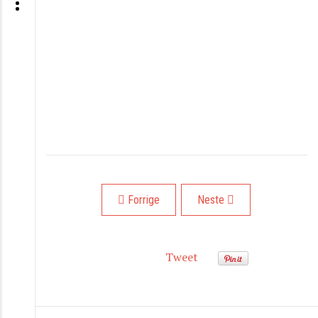
Forrige artikkel: PIPIT!
Neste artikkel: Jazzfoto –
Forrige
Neste
Tweet