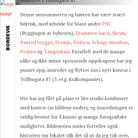
Denne sensommeren og høsten har vært svært
hektisk, med arbeide for blant andre
PNC
BORDEVIK
(Byggingen av bybroen),
Drammen havn
,
Skrim
,
Nøsted brygge
,
Fremje
,
Virinco
,
Schage eiendom
,
Probea
og
Tangenkaia
. Parallelt med de mange
ulike og ikke minst spennende oppdragene har jeg
pusset opp, innredet og flyttet inn i nytt kontor i
Tollbugata 87 (3. etg. Kulkompaniet).
Her har jeg fått på plass et lite studio kombinert
med kontor (se bildene under), og innredningen er
veldig bevisst for å kunne gi mange fotografiske
muligheter. Bildeserien under forteller også
historien om lokalet slik det så ut da jeg tok over,