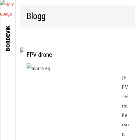
Blogg
BORDEVIK
FPV drone
|
(F
PV
=Fi
rst
Pe
rso
n