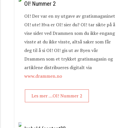
OI! Nummer 2
OI! Der var en ny utgave av gratismagasinet
OI! ute! Hva er OI! sier du? OI! tar sikte på å
vise sider ved Drammen som du ikke engang
visste at du ikke visste, altså saker som får
deg til å si OI! OI! gis ut av Byen vår
Drammen som et trykket gratismagasin og
artiklene distribueres digitalt via
www.drammen.no
Les mer …OI! Nummer 2