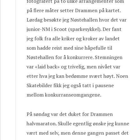
fotografert på to ulike arrangementer som
på flere måter setter Drammen på kartet.
Lørdag besøkte jeg Nøstehallen hvor det var
junior-NM i Scoot (sparkesykkel). Der fant
jeg folk fra alle kriker og kroker av landet
som hadde reist med sine håpefulle til
Nøstehallen for å konkurrere. Stemningen
var «laid back» og trivelig, men nivået var
etter hva jeg kan bedømme svært høyt. Noen
Skatebilder fikk jeg også tatt i pausene
mellom konkurranseomgangene.
På søndag var det duket for Drammen
halvmaraton. Skulle egentlig ønske jeg kunne
vært med selv, men denne gangen passet det