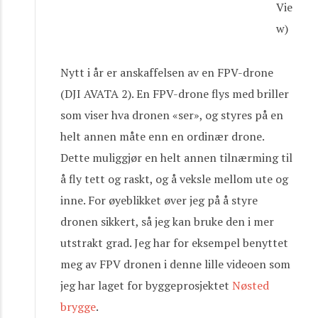
Vie
w)
Nytt i år er anskaffelsen av en FPV-drone
(DJI AVATA 2). En FPV-drone flys med briller
som viser hva dronen «ser», og styres på en
helt annen måte enn en ordinær drone.
Dette muliggjør en helt annen tilnærming til
å fly tett og raskt, og å veksle mellom ute og
inne. For øyeblikket øver jeg på å styre
dronen sikkert, så jeg kan bruke den i mer
utstrakt grad. Jeg har for eksempel benyttet
meg av FPV dronen i denne lille videoen som
jeg har laget for byggeprosjektet
Nøsted
brygge
.