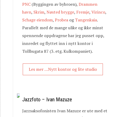
PNC
(Byggingen av bybroen),
Drammen
havn
,
Skrim
,
Nøsted brygge
,
Fremje
,
Virinco
,
Schage eiendom
,
Probea
og
Tangenkaia
.
Parallelt med de mange ulike og ikke minst
spennende oppdragene har jeg pusset opp,
innredet og flyttet inn i nytt kontor i
Tollbugata 87 (3. etg. Kulkompaniet).
Les mer …Nytt kontor og lite studio
Jazzfoto – Ivan Mazuze
Jazzsaksofonisten Ivan Mazuze er ute med et