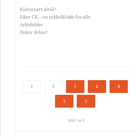
Kulturnatt altså!
Eiker CK – en sykkelklubb for alle
Arkivbilder
Dekor dekor!
1
2
3
Side 1 av 3