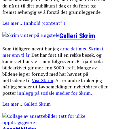
du nå ut til ditt publikum i dag er du først og
fremst avhengig av å forstå det grunnleggende.
Les mer …Innhold (content?!)
Galleri Skrim
Som tidligere nevnt har jeg
arbeidet med Skrim i
mer enn ti år
. Det har ført til en rekke besøk, og
kameraet har vært min følgesvenn. Et kjapt søk i
bildearkivet gir mer enn 3000 treff. Mange av
bildene jeg er fornøyd med har havnet på
nettsidene til
VisitSkrim
. Atter andre bruker jeg
når jeg sender ut løypemeldinger, nyhetsbrev eller
poster
innlegg på sosiale medier for Skrim
.
Les mer …Galleri Skrim