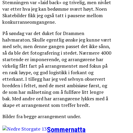
Stemningen var «laid back» og trivelig, men nivået
var etter hva jeg kan bedømme svært høyt. Noen
Skatebilder fikk jeg også tatt i pausene mellom
konkurranseomgangene.
På søndag var det duket for Drammen
halvmaraton. Skulle egentlig ønske jeg kunne vært
med selv, men denne gangen passet det ikke sånn,
så da ble det fotografering i stedet. Nærmere 4000
startende er imponerende, og arrangørene har
virkelig fått fart på arrangementet med fokus på
en rask løype, og god logistikk i forkant og
etterkant. I tillegg har jeg ved selvsyn observert
bredden i feltet, med de mest ambisiøse først, og
de som har målsetning om å fullføre litt lengre
bak. Med andre ord har arrangørene lykkes med å
skape et arrangement som treffer bredt.
Bilder fra begge arrangement under.
Sommernatta