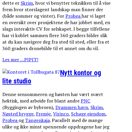
dette er
Skrim
, hvor vi benytter teknikken til å vise
frem hvor storslagent landskap man finner der
(både sommer og vinter). For
Probea
har vi laget
en oversikt over prosjektene de har jobbet med, en
slags interaktiv CV for selskapet. I begge tilfellene
har vi koblet sammen flere 360 graders bilder slik
at du kan navigere deg fra sted til sted, eller fra et
360 graders dronebilde til et annet om du vil.
Les mer …PIPIT!
Nytt kontor og
lite studio
Denne sensommeren og høsten har vært svært
hektisk, med arbeide for blant andre
PNC
(Byggingen av bybroen),
Drammen havn
,
Skrim
,
Nøsted brygge
,
Fremje
,
Virinco
,
Schage eiendom
,
Probea
og
Tangenkaia
. Parallelt med de mange
ulike og ikke minst spennende oppdragene har jeg