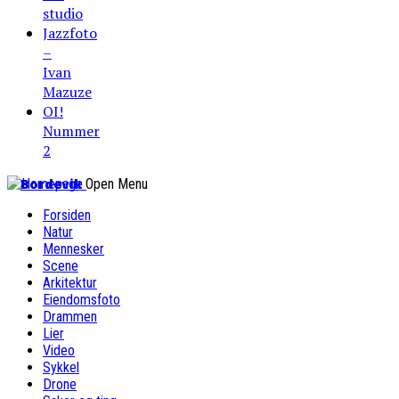
studio
Jazzfoto
–
Ivan
Mazuze
OI!
Nummer
2
Bordevik
Open Menu
Forsiden
Natur
Mennesker
Scene
Arkitektur
Eiendomsfoto
Drammen
Lier
Video
Sykkel
Drone