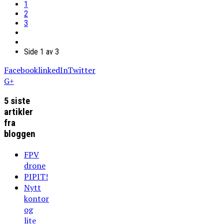
1
2
3
Side 1 av 3
Facebook
linkedIn
Twitter
G+
5 siste
artikler
fra
bloggen
FPV
drone
PIPIT!
Nytt
kontor
og
lite