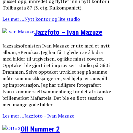
pusset opp, innredet og flyttet inn i nytt kontor i
Tollbugata 87 (3. etg. Kulkompaniet).
Les mer …Nytt kontor og lite studio
Jazzfoto – Ivan Mazuze
Jazzsaksofonisten Ivan Mazuze er ute med et nytt
album, «Penuka». Jeg har fått gleden av å bidra
med bilder til utgivelsen, og ikke minst coveret.
Opptaket ble gjort i et improvisert studio på G60 i
Drammen. Selve opptaket utviklet seg på samme
måte som musikksjangeren, ved hjelp av samspill
og improvisasjon. Jeg har tidligere fotografert
Ivan i kommersiell sammenheng for det afrikanske
brillemerket Mafastela. Det ble en flott session
med mange gode bilder.
Les mer …Jazzfoto – Ivan Mazuze
OI! Nummer 2