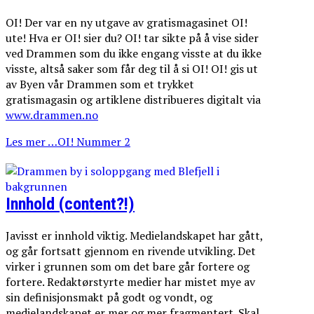
OI! Der var en ny utgave av gratismagasinet OI!
ute! Hva er OI! sier du? OI! tar sikte på å vise sider
ved Drammen som du ikke engang visste at du ikke
visste, altså saker som får deg til å si OI! OI! gis ut
av Byen vår Drammen som et trykket
gratismagasin og artiklene distribueres digitalt via
www.drammen.no
Les mer …OI! Nummer 2
Innhold (content?!)
Javisst er innhold viktig. Medielandskapet har gått,
og går fortsatt gjennom en rivende utvikling. Det
virker i grunnen som om det bare går fortere og
fortere. Redaktørstyrte medier har mistet mye av
sin definisjonsmakt på godt og vondt, og
medielandskapet er mer og mer fragmentert. Skal