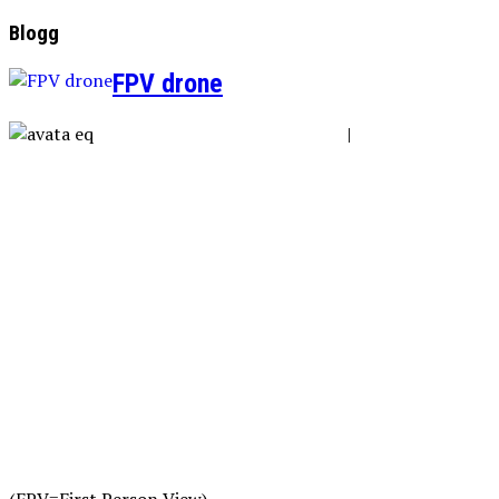
Blogg
FPV drone
|
(FPV=First Person View)