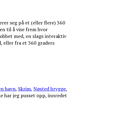
er seg på et (eller flere) 360
en til å vise frem hvor
jobbet med, en slags interaktiv
, eller fra et 360 graders
n havn
,
Skrim
,
Nøsted brygge
,
e har jeg pusset opp, innredet