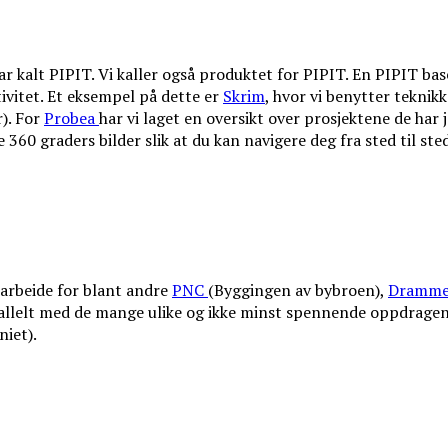
 kalt PIPIT. Vi kaller også produktet for PIPIT. En PIPIT baser
tivitet. Et eksempel på dette er
Skrim
, hvor vi benytter teknikk
). For
Probea
har vi laget en oversikt over prosjektene de har 
 360 graders bilder slik at du kan navigere deg fra sted til sted
arbeide for blant andre
PNC
(Byggingen av bybroen),
Dramme
rallelt med de mange ulike og ikke minst spennende oppdragen
niet).