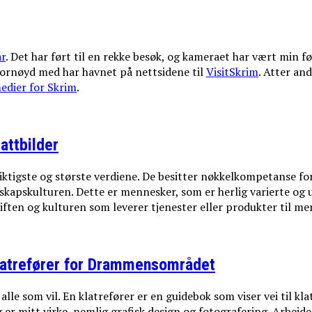
år
. Det har ført til en rekke besøk, og kameraet har vært min fø
 fornøyd med har havnet på nettsidene til
VisitSkrim
. Atter an
edier for Skrim
.
attbilder
 viktigste og største verdiene. De besitter nøkkelkompetanse f
elskapskulturen. Dette er mennesker, som er herlig varierte og
ften og kulturen som leverer tjenester eller produkter til me
latrefører for Drammensområdet
le som vil. En klatrefører er en guidebok som viser vei til klat
 er mitt virke, nemlig grafisk design og fotografering. Arbeid