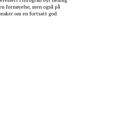
teressert i fotografi byr nemlig
egen fornøyelse, men også på
 ønsker om en fortsatt god