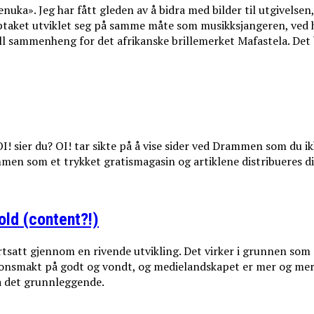
uka». Jeg har fått gleden av å bidra med bilder til utgivelsen
pptaket utviklet seg på samme måte som musikksjangeren, ved h
ell sammenheng for det afrikanske brillemerket Mafastela. Det
! sier du? OI! tar sikte på å vise sider ved Drammen som du ikk
ammen som et trykket gratismagasin og artiklene distribueres di
old (content?!)
ortsatt gjennom en rivende utvikling. Det virker i grunnen som
sjonsmakt på godt og vondt, og medielandskapet er mer og mer 
tå det grunnleggende.