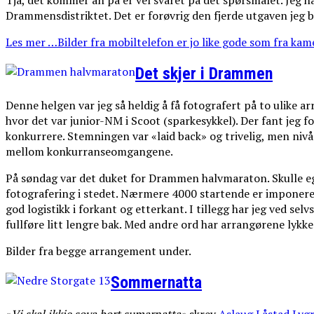
Tja, det kommer an på er vel svaret på det spørsmålet. Jeg h
Drammensdistriktet. Det er forøvrig den fjerde utgaven jeg 
Les mer …Bilder fra mobiltelefon er jo like gode som fra kame
Det skjer i Drammen
Denne helgen var jeg så heldig å få fotografert på to ulike
hvor det var junior-NM i Scoot (sparkesykkel). Der fant jeg fo
konkurrere. Stemningen var «laid back» og trivelig, men nivå
mellom konkurranseomgangene.
På søndag var det duket for Drammen halvmaraton. Skulle eg
fotografering i stedet. Nærmere 4000 startende er imponeren
god logistikk i forkant og etterkant. I tillegg har jeg ved s
fullføre litt lengre bak. Med andre ord har arrangørene lykk
Bilder fra begge arrangement under.
Sommernatta