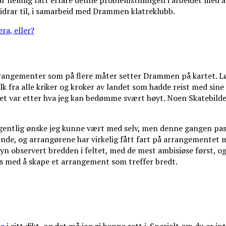
ar nemlig fått erfare denne problemstillingen i arbeidet med 
bidrar til, i samarbeid med Drammen klatreklubb.
ra, eller?
 arrangementer som på flere måter setter Drammen på kartet. L
lk fra alle kriker og kroker av landet som hadde reist med sine 
et var etter hva jeg kan bedømme svært høyt. Noen Skatebilder
entlig ønske jeg kunne vært med selv, men denne gangen passe
de, og arrangørene har virkelig fått fart på arrangementet m
elvsyn observert bredden i feltet, med de mest ambisiøse først,
es med å skape et arrangement som treffer bredt.