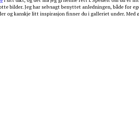
re
i sitt dikt, og det må jeg gi henne rett i. Spesielt om du er in
lotte bilder. Jeg har selvsagt benyttet anledningen, både for 
r og kanskje litt inspirasjon finner du i galleriet under. Med