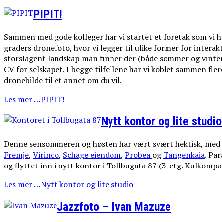
PIPIT!
Sammen med gode kolleger har vi startet et foretak som vi har
graders dronefoto, hvor vi legger til ulike former for interak
storslagent landskap man finner der (både sommer og vinter
CV for selskapet. I begge tilfellene har vi koblet sammen flere
dronebilde til et annet om du vil.
Les mer …PIPIT!
Nytt kontor og lite studio
Denne sensommeren og høsten har vært svært hektisk, med 
Fremje
,
Virinco
,
Schage eiendom
,
Probea
og
Tangenkaia
. Pa
og flyttet inn i nytt kontor i Tollbugata 87 (3. etg. Kulkompa
Les mer …Nytt kontor og lite studio
Jazzfoto – Ivan Mazuze