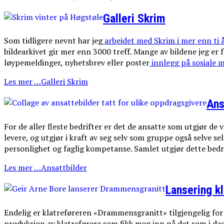
Galleri Skrim
Som tidligere nevnt har jeg
arbeidet med Skrim i mer enn ti 
bildearkivet gir mer enn 3000 treff. Mange av bildene jeg er
løypemeldinger, nyhetsbrev eller poster
innlegg på sosiale m
Les mer …Galleri Skrim
Ans
For de aller fleste bedrifter er det de ansatte som utgjør de
levere, og utgjør i kraft av seg selv som gruppe også selve s
personlighet og faglig kompetanse. Samlet utgjør dette bedri
Les mer …Ansattbilder
Lansering k
Endelig er klatreføreren «Drammensgranitt» tilgjengelig for al
produksjon av klatreførere som fikk meg inn på det som i dag