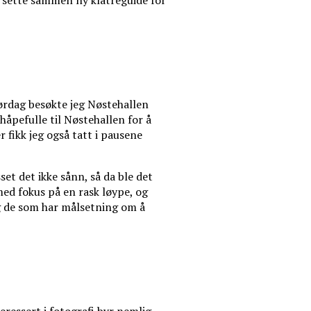
å sette sammen ny klatreguide for
ørdag besøkte jeg Nøstehallen
håpefulle til Nøstehallen for å
 fikk jeg også tatt i pausene
t det ikke sånn, så da ble det
ed fokus på en rask løype, og
 og de som har målsetning om å