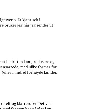
lgesvenn. Et kjapt søk i
dre bruker jeg når jeg sender ut
or at bedriften kan produsere og
 uensartede, med ulike former for
r (eller mindre) fornøyde kunder.
refelt og klatreruter. Det var
et med føreren har pågått i en