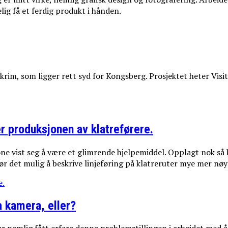
elig få et ferdig produkt i hånden.
rim, som ligger rett syd for Kongsberg. Prosjektet heter Visit
r produksjonen av klatreførere.
e vist seg å være et glimrende hjelpemiddel. Opplagt nok så 
gjør det mulig å beskrive linjeføring på klatreruter mye mer nøy
e.
a kamera, eller?