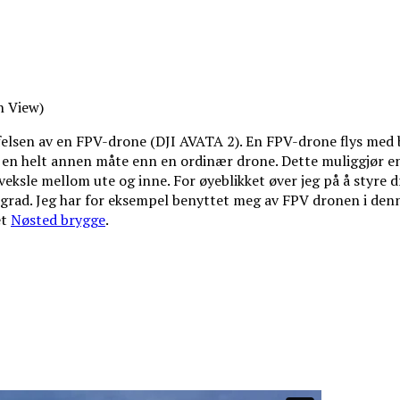
n View)
ffelsen av en FPV-drone (DJI AVATA 2). En FPV-drone flys med 
å en helt annen måte enn en ordinær drone. Dette muliggjør en
 veksle mellom ute og inne. For øyeblikket øver jeg på å styre d
 grad. Jeg har for eksempel benyttet meg av FPV dronen i denne
et
Nøsted brygge
.