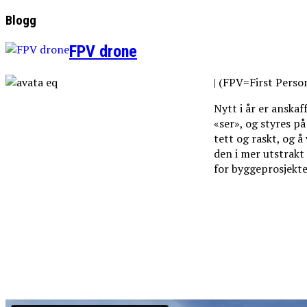
Blogg
FPV drone
| (FPV=First Perso
Nytt i år er anska
«ser», og styres p
tett og raskt, og å
den i mer utstrakt
for byggeprosjekt