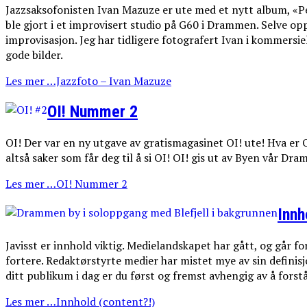
Jazzsaksofonisten Ivan Mazuze er ute med et nytt album, «Pen
ble gjort i et improvisert studio på G60 i Drammen. Selve o
improvisasjon. Jeg har tidligere fotografert Ivan i kommersi
gode bilder.
Les mer …Jazzfoto – Ivan Mazuze
OI! Nummer 2
OI! Der var en ny utgave av gratismagasinet OI! ute! Hva er OI
altså saker som får deg til å si OI! OI! gis ut av Byen vår Dr
Les mer …OI! Nummer 2
Innh
Javisst er innhold viktig. Medielandskapet har gått, og går f
fortere. Redaktørstyrte medier har mistet mye av sin defini
ditt publikum i dag er du først og fremst avhengig av å fors
Les mer …Innhold (content?!)