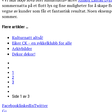
«
Vi
skal
ikkje
sova
bort
sumarnatta»
skrev
Aslaug Låstad Lyg
sommernatta på et flott lys og fine muligheter for å skape f
vegne av kunder som får et fantastisk resultat. Noen eksemple
sommer.
Flere artikler …
Kulturnatt altså!
Eiker CK – en sykkelklubb for alle
Arkivbilder
Dekor dekor!
1
2
3
Side 1 av 3
Facebook
linkedIn
Twitter
G+