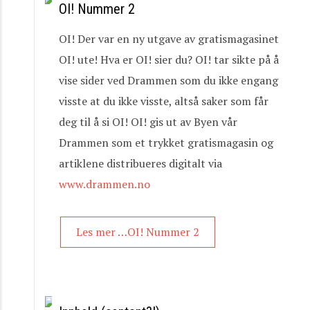
OI! Nummer 2
OI! Der var en ny utgave av gratismagasinet
OI! ute! Hva er OI! sier du? OI! tar sikte på å
vise sider ved Drammen som du ikke engang
visste at du ikke visste, altså saker som får
deg til å si OI! OI! gis ut av Byen vår
Drammen som et trykket gratismagasin og
artiklene distribueres digitalt via
www.drammen.no
Les mer …OI! Nummer 2