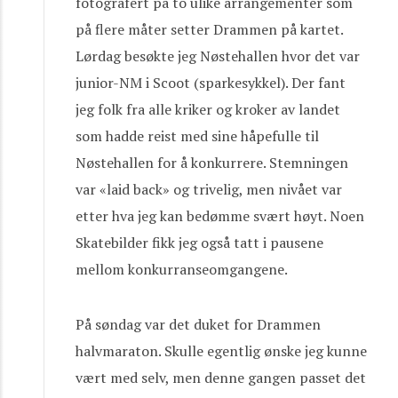
fotografert på to ulike arrangementer som
på flere måter setter Drammen på kartet.
Lørdag besøkte jeg Nøstehallen hvor det var
junior-NM i Scoot (sparkesykkel). Der fant
jeg folk fra alle kriker og kroker av landet
som hadde reist med sine håpefulle til
Nøstehallen for å konkurrere. Stemningen
var «laid back» og trivelig, men nivået var
etter hva jeg kan bedømme svært høyt. Noen
Skatebilder fikk jeg også tatt i pausene
mellom konkurranseomgangene.
På søndag var det duket for Drammen
halvmaraton. Skulle egentlig ønske jeg kunne
vært med selv, men denne gangen passet det