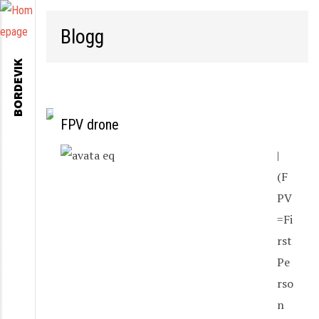
Blogg
BORDEVIK
FPV drone
|
(F
PV
=Fi
rst
Pe
rso
n