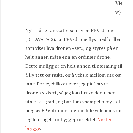
Vie
w)
Nytt i år er anskaffelsen av en FPV-drone
(DJI AVATA 2). En FPV-drone flys med briller
som viser hva dronen «ser», og styres på en
helt annen måte enn en ordinær drone.
Dette muliggjør en helt annen tilnærming til
å fly tett og raskt, og å veksle mellom ute og
inne. For øyeblikket øver jeg på å styre
dronen sikkert, så jeg kan bruke den i mer
utstrakt grad. Jeg har for eksempel benyttet
meg av FPV dronen i denne lille videoen som
jeg har laget for byggeprosjektet
Nøsted
brygge
.