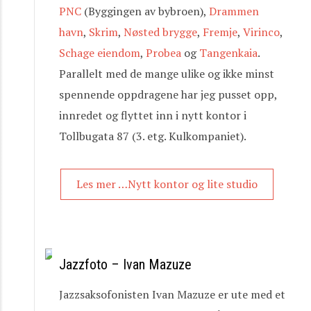
PNC
(Byggingen av bybroen),
Drammen
havn
,
Skrim
,
Nøsted brygge
,
Fremje
,
Virinco
,
Schage eiendom
,
Probea
og
Tangenkaia
.
Parallelt med de mange ulike og ikke minst
spennende oppdragene har jeg pusset opp,
innredet og flyttet inn i nytt kontor i
Tollbugata 87 (3. etg. Kulkompaniet).
Les mer …Nytt kontor og lite studio
Jazzfoto – Ivan Mazuze
Jazzsaksofonisten Ivan Mazuze er ute med et