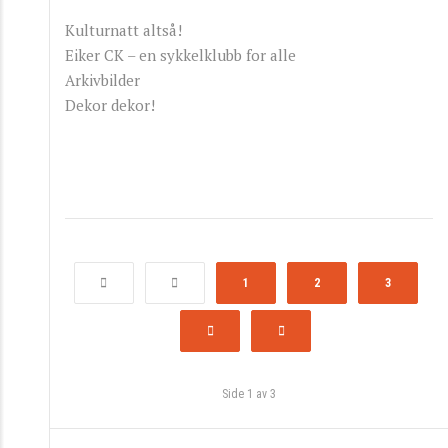
Kulturnatt altså!
Eiker CK – en sykkelklubb for alle
Arkivbilder
Dekor dekor!
1
2
3
Side 1 av 3