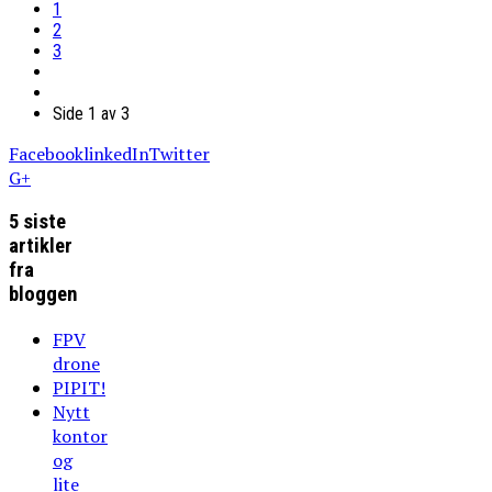
1
2
3
Side 1 av 3
Facebook
linkedIn
Twitter
G+
5 siste
artikler
fra
bloggen
FPV
drone
PIPIT!
Nytt
kontor
og
lite