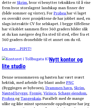
dette er
Skrim
, hvor vi benytter teknikken til å vise
frem hvor storslagent landskap man finner der
(både sommer og vinter). For
Probea
har vi laget
en oversikt over prosjektene de har jobbet med, en
slags interaktiv CV for selskapet. I begge tilfellene
har vi koblet sammen flere 360 graders bilder slik
at du kan navigere deg fra sted til sted, eller fra et
360 graders dronebilde til et annet om du vil.
Les mer …PIPIT!
Nytt kontor og
lite studio
Denne sensommeren og høsten har vært svært
hektisk, med arbeide for blant andre
PNC
(Byggingen av bybroen),
Drammen havn
,
Skrim
,
Nøsted brygge
,
Fremje
,
Virinco
,
Schage eiendom
,
Probea
og
Tangenkaia
. Parallelt med de mange
ulike og ikke minst spennende oppdragene har jeg