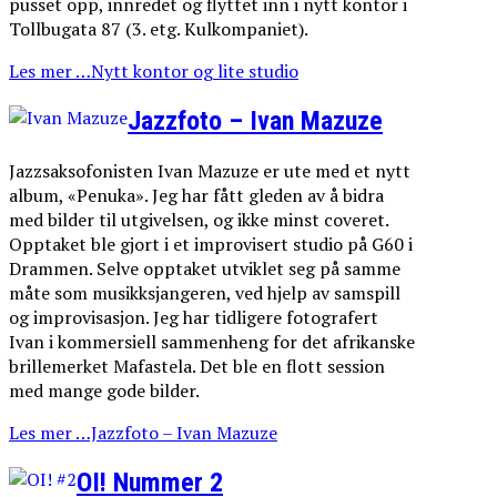
pusset opp, innredet og flyttet inn i nytt kontor i
Tollbugata 87 (3. etg. Kulkompaniet).
Les mer …Nytt kontor og lite studio
Jazzfoto – Ivan Mazuze
Jazzsaksofonisten Ivan Mazuze er ute med et nytt
album, «Penuka». Jeg har fått gleden av å bidra
med bilder til utgivelsen, og ikke minst coveret.
Opptaket ble gjort i et improvisert studio på G60 i
Drammen. Selve opptaket utviklet seg på samme
måte som musikksjangeren, ved hjelp av samspill
og improvisasjon. Jeg har tidligere fotografert
Ivan i kommersiell sammenheng for det afrikanske
brillemerket Mafastela. Det ble en flott session
med mange gode bilder.
Les mer …Jazzfoto – Ivan Mazuze
OI! Nummer 2