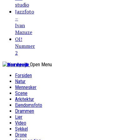
studio
Jazzfoto
–
Ivan
Mazuze
OI!
Nummer
2
Bordevik
Open Menu
Forsiden
Natur
Mennesker
Scene
Arkitektur
Eiendomsfoto
Drammen
Lier
Video
Sykkel
Drone