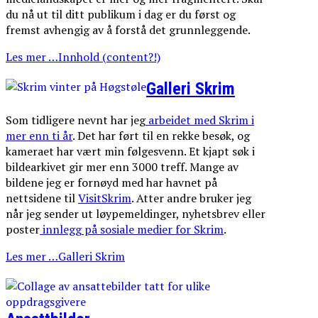
du nå ut til ditt publikum i dag er du først og
fremst avhengig av å forstå det grunnleggende.
Les mer …Innhold (content?!)
Galleri Skrim
Som tidligere nevnt har jeg
arbeidet med Skrim i
mer enn ti år
. Det har ført til en rekke besøk, og
kameraet har vært min følgesvenn. Et kjapt søk i
bildearkivet gir mer enn 3000 treff. Mange av
bildene jeg er fornøyd med har havnet på
nettsidene til
VisitSkrim
. Atter andre bruker jeg
når jeg sender ut løypemeldinger, nyhetsbrev eller
poster
innlegg på sosiale medier for Skrim
.
Les mer …Galleri Skrim