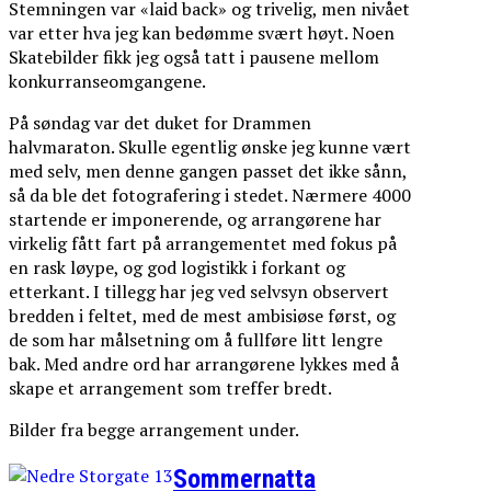
Stemningen var «laid back» og trivelig, men nivået
var etter hva jeg kan bedømme svært høyt. Noen
Skatebilder fikk jeg også tatt i pausene mellom
konkurranseomgangene.
På søndag var det duket for Drammen
halvmaraton. Skulle egentlig ønske jeg kunne vært
med selv, men denne gangen passet det ikke sånn,
så da ble det fotografering i stedet. Nærmere 4000
startende er imponerende, og arrangørene har
virkelig fått fart på arrangementet med fokus på
en rask løype, og god logistikk i forkant og
etterkant. I tillegg har jeg ved selvsyn observert
bredden i feltet, med de mest ambisiøse først, og
de som har målsetning om å fullføre litt lengre
bak. Med andre ord har arrangørene lykkes med å
skape et arrangement som treffer bredt.
Bilder fra begge arrangement under.
Sommernatta