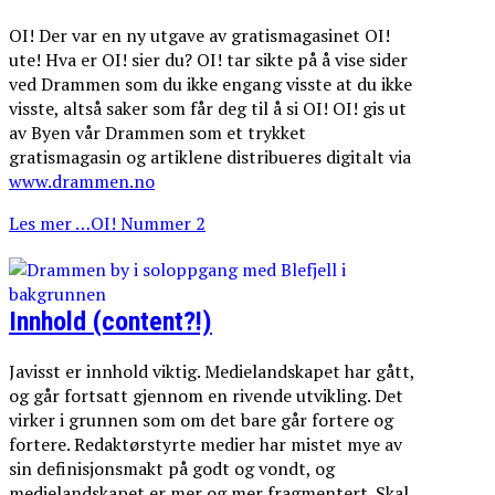
OI! Der var en ny utgave av gratismagasinet OI!
ute! Hva er OI! sier du? OI! tar sikte på å vise sider
ved Drammen som du ikke engang visste at du ikke
visste, altså saker som får deg til å si OI! OI! gis ut
av Byen vår Drammen som et trykket
gratismagasin og artiklene distribueres digitalt via
www.drammen.no
Les mer …OI! Nummer 2
Innhold (content?!)
Javisst er innhold viktig. Medielandskapet har gått,
og går fortsatt gjennom en rivende utvikling. Det
virker i grunnen som om det bare går fortere og
fortere. Redaktørstyrte medier har mistet mye av
sin definisjonsmakt på godt og vondt, og
medielandskapet er mer og mer fragmentert. Skal