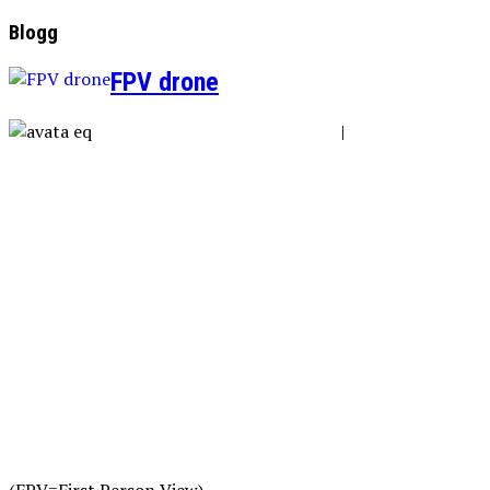
Blogg
FPV drone
|
(FPV=First Person View)