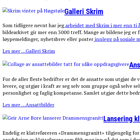
Galleri Skrim
Som tidligere nevnt har jeg
arbeidet med Skrim i mer enn ti 
bildearkivet gir mer enn 3000 treff. Mange av bildene jeg er
løypemeldinger, nyhetsbrev eller poster
innlegg på sosiale m
Les mer …Galleri Skrim
Ans
For de aller fleste bedrifter er det de ansatte som utgjør de
levere, og utgjør i kraft av seg selv som gruppe også selve s
personlighet og faglig kompetanse. Samlet utgjør dette bedri
Les mer …Ansattbilder
Lansering k
Endelig er klatreføreren «Drammensgranitt» tilgjengelig for al
produksjon av klatreførere som fikk meg inn på det som i dag