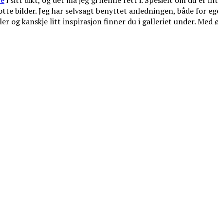
re
i sitt dikt, og det må jeg gi henne rett i. Spesielt om du er in
lotte bilder. Jeg har selvsagt benyttet anledningen, både for 
r og kanskje litt inspirasjon finner du i galleriet under. Med