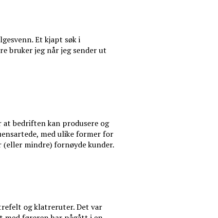
lgesvenn. Et kjapt søk i
dre bruker jeg når jeg sender ut
or at bedriften kan produsere og
 uensartede, med ulike former for
r (eller mindre) fornøyde kunder.
refelt og klatreruter. Det var
et med føreren har pågått i en