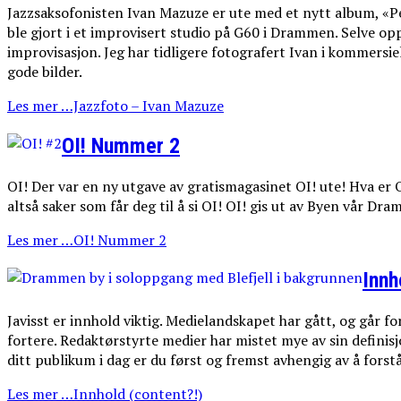
Jazzsaksofonisten Ivan Mazuze er ute med et nytt album, «Pen
ble gjort i et improvisert studio på G60 i Drammen. Selve o
improvisasjon. Jeg har tidligere fotografert Ivan i kommersi
gode bilder.
Les mer …Jazzfoto – Ivan Mazuze
OI! Nummer 2
OI! Der var en ny utgave av gratismagasinet OI! ute! Hva er OI
altså saker som får deg til å si OI! OI! gis ut av Byen vår Dr
Les mer …OI! Nummer 2
Innh
Javisst er innhold viktig. Medielandskapet har gått, og går f
fortere. Redaktørstyrte medier har mistet mye av sin defini
ditt publikum i dag er du først og fremst avhengig av å fors
Les mer …Innhold (content?!)