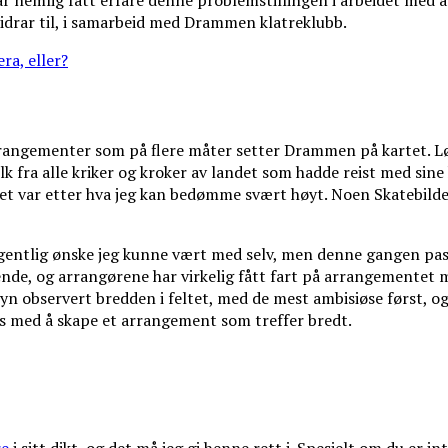
ar nemlig fått erfare denne problemstillingen i arbeidet med 
bidrar til, i samarbeid med Drammen klatreklubb.
ra, eller?
 arrangementer som på flere måter setter Drammen på kartet. L
lk fra alle kriker og kroker av landet som hadde reist med sine 
et var etter hva jeg kan bedømme svært høyt. Noen Skatebilder
entlig ønske jeg kunne vært med selv, men denne gangen passe
de, og arrangørene har virkelig fått fart på arrangementet m
elvsyn observert bredden i feltet, med de mest ambisiøse først,
es med å skape et arrangement som treffer bredt.