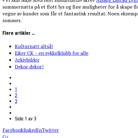
«
Vi
skal
ikkje
sova
bort
sumarnatta»
skrev
Aslaug Låstad Lyg
sommernatta på et flott lys og fine muligheter for å skape f
vegne av kunder som får et fantastisk resultat. Noen eksemple
sommer.
Flere artikler …
Kulturnatt altså!
Eiker CK – en sykkelklubb for alle
Arkivbilder
Dekor dekor!
1
2
3
Side 1 av 3
Facebook
linkedIn
Twitter
G+