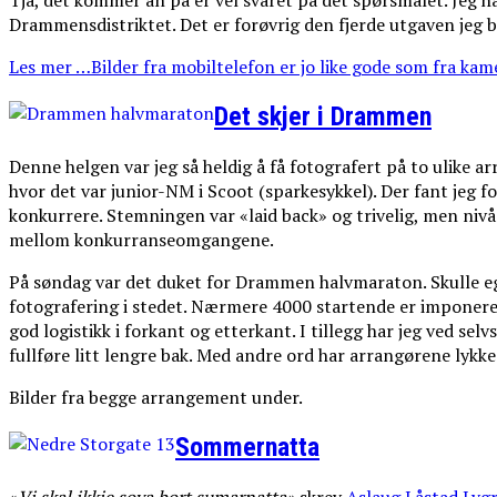
Tja, det kommer an på er vel svaret på det spørsmålet. Jeg h
Drammensdistriktet. Det er forøvrig den fjerde utgaven jeg 
Les mer …Bilder fra mobiltelefon er jo like gode som fra kame
Det skjer i Drammen
Denne helgen var jeg så heldig å få fotografert på to ulike
hvor det var junior-NM i Scoot (sparkesykkel). Der fant jeg fo
konkurrere. Stemningen var «laid back» og trivelig, men nivå
mellom konkurranseomgangene.
På søndag var det duket for Drammen halvmaraton. Skulle eg
fotografering i stedet. Nærmere 4000 startende er imponeren
god logistikk i forkant og etterkant. I tillegg har jeg ved s
fullføre litt lengre bak. Med andre ord har arrangørene lykk
Bilder fra begge arrangement under.
Sommernatta