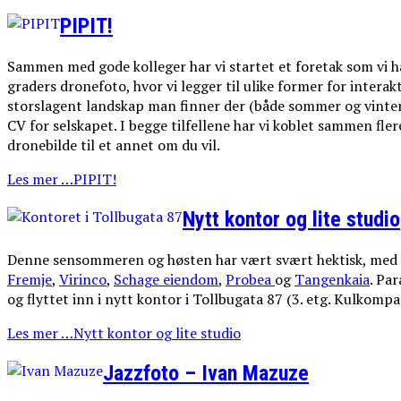
PIPIT!
Sammen med gode kolleger har vi startet et foretak som vi har
graders dronefoto, hvor vi legger til ulike former for interak
storslagent landskap man finner der (både sommer og vinter
CV for selskapet. I begge tilfellene har vi koblet sammen flere
dronebilde til et annet om du vil.
Les mer …PIPIT!
Nytt kontor og lite studio
Denne sensommeren og høsten har vært svært hektisk, med 
Fremje
,
Virinco
,
Schage eiendom
,
Probea
og
Tangenkaia
. Pa
og flyttet inn i nytt kontor i Tollbugata 87 (3. etg. Kulkompa
Les mer …Nytt kontor og lite studio
Jazzfoto – Ivan Mazuze