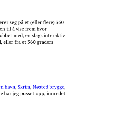
er seg på et (eller flere) 360
en til å vise frem hvor
jobbet med, en slags interaktiv
, eller fra et 360 graders
n havn
,
Skrim
,
Nøsted brygge
,
e har jeg pusset opp, innredet