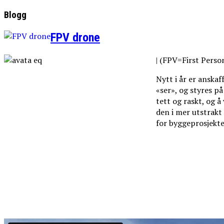
Blogg
FPV drone
| (FPV=First Perso
Nytt i år er anska
«ser», og styres p
tett og raskt, og å
den i mer utstrakt
for byggeprosjekt