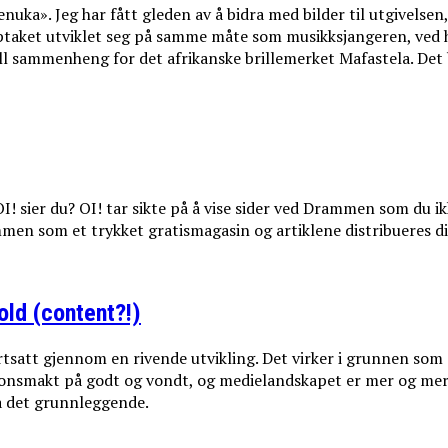
uka». Jeg har fått gleden av å bidra med bilder til utgivelsen
pptaket utviklet seg på samme måte som musikksjangeren, ved h
ell sammenheng for det afrikanske brillemerket Mafastela. Det
! sier du? OI! tar sikte på å vise sider ved Drammen som du ikk
ammen som et trykket gratismagasin og artiklene distribueres di
old (content?!)
ortsatt gjennom en rivende utvikling. Det virker i grunnen som
sjonsmakt på godt og vondt, og medielandskapet er mer og mer 
tå det grunnleggende.