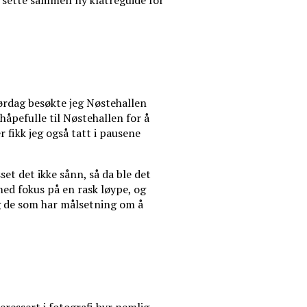
å sette sammen ny klatreguide for
ørdag besøkte jeg Nøstehallen
håpefulle til Nøstehallen for å
 fikk jeg også tatt i pausene
t det ikke sånn, så da ble det
ed fokus på en rask løype, og
 og de som har målsetning om å