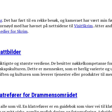
år
. Det har ført til en rekke besøk, og kameraet har vært min fø
 fornøyd med har havnet på nettsidene til
VisitSkrim
. Atter an
edier for Skrim
.
attbilder
 viktigste og største verdiene. De besitter nøkkelkompetanse f
elskapskulturen. Dette er mennesker, som er herlig varierte og
ften og kulturen som leverer tjenester eller produkter til me
latrefører for Drammensområdet
le som vil. En klatrefører er en guidebok som viser vei til klat
 er mitt virke, nemlig grafisk design og fotografering. Arbeid