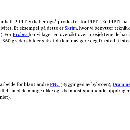
 kalt PIPIT. Vi kaller også produktet for PIPIT. En PIPIT baser
tivitet. Et eksempel på dette er
Skrim
, hvor vi benytter teknikk
). For
Probea
har vi laget en oversikt over prosjektene de har 
 360 graders bilder slik at du kan navigere deg fra sted til sted
arbeide for blant andre
PNC
(Byggingen av bybroen),
Dramme
rallelt med de mange ulike og ikke minst spennende oppdragen
niet).