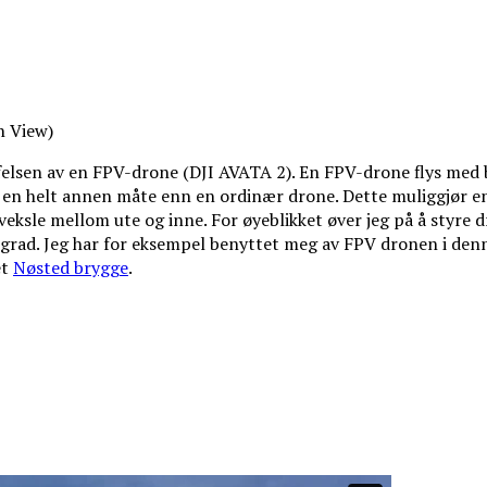
n View)
ffelsen av en FPV-drone (DJI AVATA 2). En FPV-drone flys med 
å en helt annen måte enn en ordinær drone. Dette muliggjør en
 veksle mellom ute og inne. For øyeblikket øver jeg på å styre d
 grad. Jeg har for eksempel benyttet meg av FPV dronen i denne
et
Nøsted brygge
.