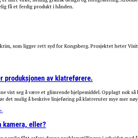
elig få et ferdig produkt i hånden.
rim, som ligger rett syd for Kongsberg. Prosjektet heter Visit
r produksjonen av klatreførere.
e vist seg å være et glimrende hjelpemiddel. Opplagt nok så 
gjør det mulig å beskrive linjeføring på klatreruter mye mer nøy
e.
a kamera, eller?