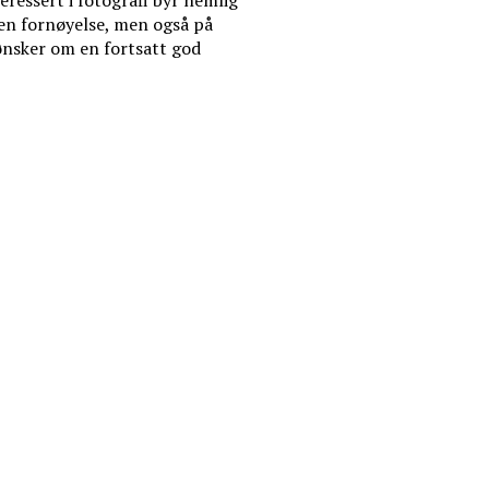
teressert i fotografi byr nemlig
egen fornøyelse, men også på
 ønsker om en fortsatt god