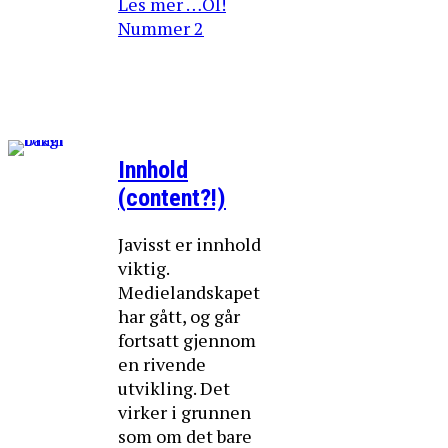
Les mer …OI!
Nummer 2
Innhold
(content?!)
Javisst er innhold
viktig.
Medielandskapet
har gått, og går
fortsatt gjennom
en rivende
utvikling. Det
virker i grunnen
som om det bare