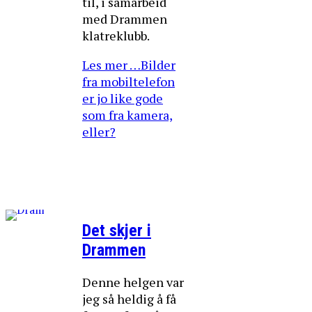
til, i samarbeid
med Drammen
klatreklubb.
Les mer …Bilder
fra mobiltelefon
er jo like gode
som fra kamera,
eller?
Det skjer i
Drammen
Denne helgen var
jeg så heldig å få