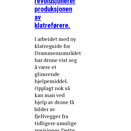
revolusjonerer
produksjonen
av
klatreførere.
I arbeidet med ny
klatreguide for
Drammensområdet
har drone vist seg
å være et
glimrende
hjelpemiddel.
Opplagt nok så
kan man ved
hjelp av drone få
bilder av
fjellvegger fra
tidligere umulige
posisjoner. Dette