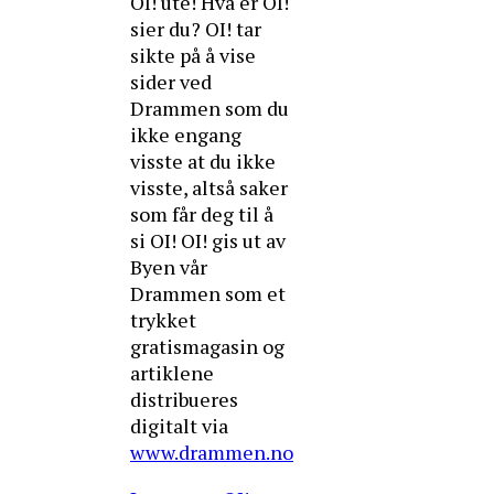
OI! ute! Hva er OI!
sier du? OI! tar
sikte på å vise
sider ved
Drammen som du
ikke engang
visste at du ikke
visste, altså saker
som får deg til å
si OI! OI! gis ut av
Byen vår
Drammen som et
trykket
gratismagasin og
artiklene
distribueres
digitalt via
www.drammen.no