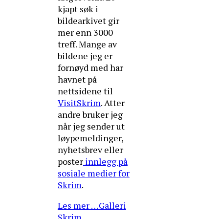
kjapt søk i
bildearkivet gir
mer enn 3000
treff. Mange av
bildene jeg er
fornøyd med har
havnet på
nettsidene til
VisitSkrim
. Atter
andre bruker jeg
når jeg sender ut
løypemeldinger,
nyhetsbrev eller
poster
innlegg på
sosiale medier for
Skrim
.
Les mer …Galleri
Skrim