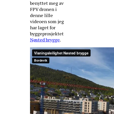
benyttet meg av
FPV dronen i
denne lille
videoen som jeg
har laget for
byggeprosjektet
Nøsted brygge
.