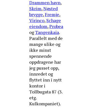
Drammen havn
,
Skrim
,
Nøsted
brygge
,
Fremje
,
Virinco
,
Schage
eiendom
,
Probea
og
Tangenkaia
.
Parallelt med de
mange ulike og
ikke minst
spennende
oppdragene har
jeg pusset opp,
innredet og
flyttet inn i nytt
kontor i
Tollbugata 87 (3.
etg.
Kulkompaniet).