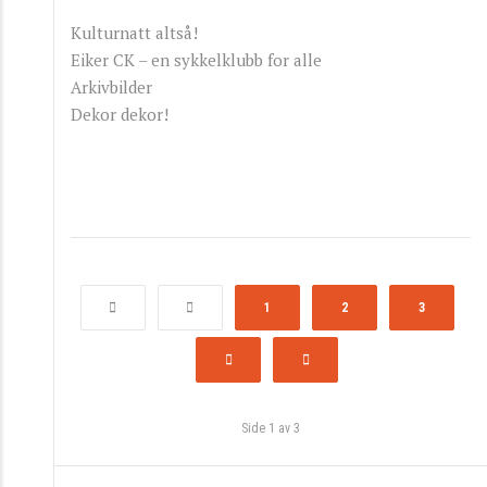
Kulturnatt altså!
Eiker CK – en sykkelklubb for alle
Arkivbilder
Dekor dekor!
1
2
3
Side 1 av 3