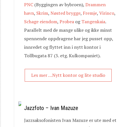
PNC
(Byggingen av bybroen),
Drammen
havn
,
Skrim
,
Nøsted brygge
,
Fremje
,
Virinco
,
Schage eiendom
,
Probea
og
Tangenkaia
.
Parallelt med de mange ulike og ikke minst
spennende oppdragene har jeg pusset opp,
innredet og flyttet inn i nytt kontor i
Tollbugata 87 (3. etg. Kulkompaniet).
Les mer …Nytt kontor og lite studio
Jazzfoto – Ivan Mazuze
Jazzsaksofonisten Ivan Mazuze er ute med et