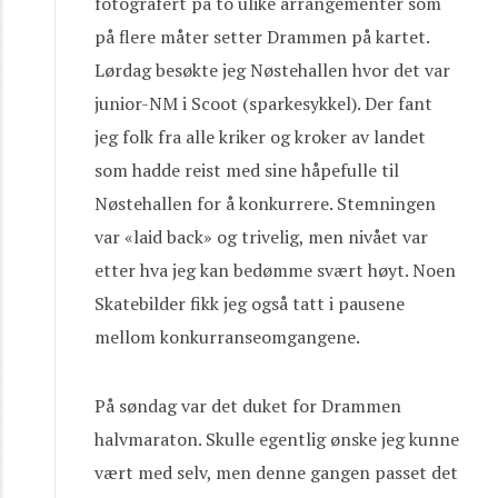
fotografert på to ulike arrangementer som
på flere måter setter Drammen på kartet.
Lørdag besøkte jeg Nøstehallen hvor det var
junior-NM i Scoot (sparkesykkel). Der fant
jeg folk fra alle kriker og kroker av landet
som hadde reist med sine håpefulle til
Nøstehallen for å konkurrere. Stemningen
var «laid back» og trivelig, men nivået var
etter hva jeg kan bedømme svært høyt. Noen
Skatebilder fikk jeg også tatt i pausene
mellom konkurranseomgangene.
På søndag var det duket for Drammen
halvmaraton. Skulle egentlig ønske jeg kunne
vært med selv, men denne gangen passet det