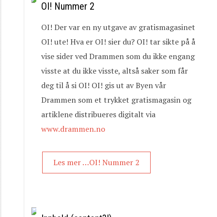
OI! Nummer 2
OI! Der var en ny utgave av gratismagasinet
OI! ute! Hva er OI! sier du? OI! tar sikte på å
vise sider ved Drammen som du ikke engang
visste at du ikke visste, altså saker som får
deg til å si OI! OI! gis ut av Byen vår
Drammen som et trykket gratismagasin og
artiklene distribueres digitalt via
www.drammen.no
Les mer …OI! Nummer 2