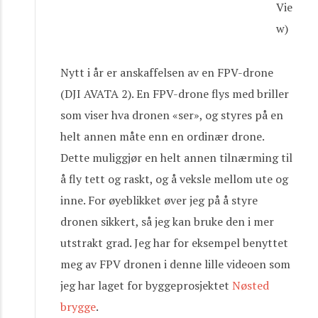
Vie
w)
Nytt i år er anskaffelsen av en FPV-drone
(DJI AVATA 2). En FPV-drone flys med briller
som viser hva dronen «ser», og styres på en
helt annen måte enn en ordinær drone.
Dette muliggjør en helt annen tilnærming til
å fly tett og raskt, og å veksle mellom ute og
inne. For øyeblikket øver jeg på å styre
dronen sikkert, så jeg kan bruke den i mer
utstrakt grad. Jeg har for eksempel benyttet
meg av FPV dronen i denne lille videoen som
jeg har laget for byggeprosjektet
Nøsted
brygge
.