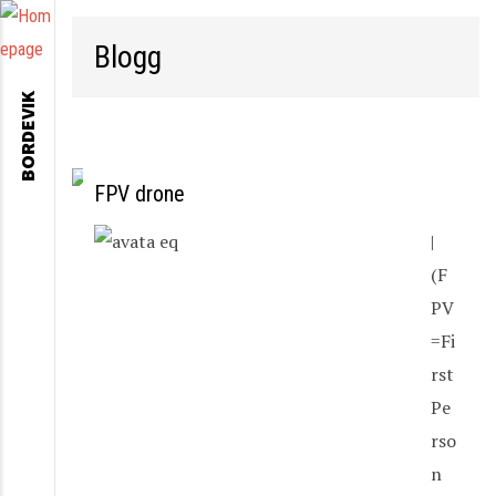
Blogg
BORDEVIK
FPV drone
|
(F
PV
=Fi
rst
Pe
rso
n