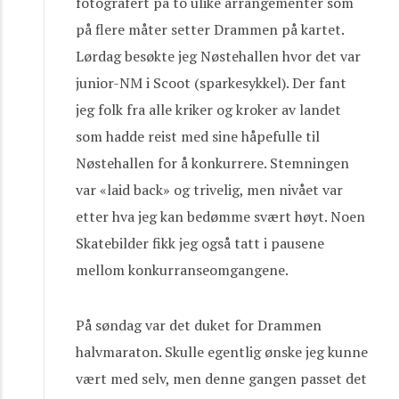
fotografert på to ulike arrangementer som
på flere måter setter Drammen på kartet.
Lørdag besøkte jeg Nøstehallen hvor det var
junior-NM i Scoot (sparkesykkel). Der fant
jeg folk fra alle kriker og kroker av landet
som hadde reist med sine håpefulle til
Nøstehallen for å konkurrere. Stemningen
var «laid back» og trivelig, men nivået var
etter hva jeg kan bedømme svært høyt. Noen
Skatebilder fikk jeg også tatt i pausene
mellom konkurranseomgangene.
På søndag var det duket for Drammen
halvmaraton. Skulle egentlig ønske jeg kunne
vært med selv, men denne gangen passet det