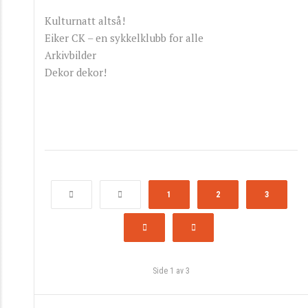
Kulturnatt altså!
Eiker CK – en sykkelklubb for alle
Arkivbilder
Dekor dekor!
1
2
3
Side 1 av 3