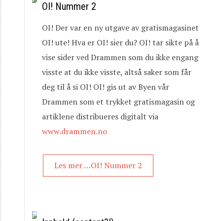
OI! Nummer 2
OI! Der var en ny utgave av gratismagasinet
OI! ute! Hva er OI! sier du? OI! tar sikte på å
vise sider ved Drammen som du ikke engang
visste at du ikke visste, altså saker som får
deg til å si OI! OI! gis ut av Byen vår
Drammen som et trykket gratismagasin og
artiklene distribueres digitalt via
www.drammen.no
Les mer …OI! Nummer 2