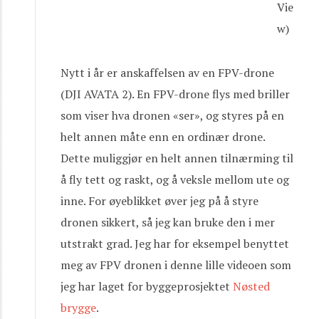
Vie
w)
Nytt i år er anskaffelsen av en FPV-drone
(DJI AVATA 2). En FPV-drone flys med briller
som viser hva dronen «ser», og styres på en
helt annen måte enn en ordinær drone.
Dette muliggjør en helt annen tilnærming til
å fly tett og raskt, og å veksle mellom ute og
inne. For øyeblikket øver jeg på å styre
dronen sikkert, så jeg kan bruke den i mer
utstrakt grad. Jeg har for eksempel benyttet
meg av FPV dronen i denne lille videoen som
jeg har laget for byggeprosjektet
Nøsted
brygge
.