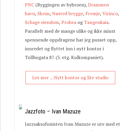
PNC
(Byggingen av bybroen),
Drammen
havn
,
Skrim
,
Nøsted brygge
,
Fremje
,
Virinco
,
Schage eiendom
,
Probea
og
Tangenkaia
.
Parallelt med de mange ulike og ikke minst
spennende oppdragene har jeg pusset opp,
innredet og flyttet inn i nytt kontor i
Tollbugata 87 (3. etg. Kulkompaniet).
Les mer …Nytt kontor og lite studio
Jazzfoto – Ivan Mazuze
Jazzsaksofonisten Ivan Mazuze er ute med et