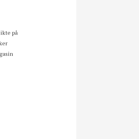
sikte på
ker
agasin