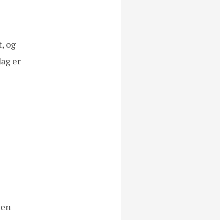
n
, og
dag er
l en