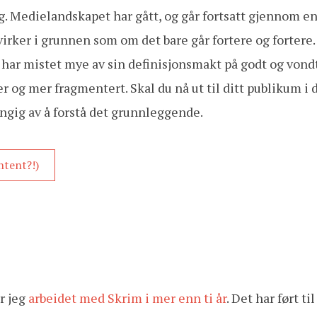
ig. Medielandskapet har gått, og går fortsatt gjennom e
virker i grunnen som om det bare går fortere og fortere.
har mistet mye av sin definisjonsmakt på godt og vondt
og mer fragmentert. Skal du nå ut til ditt publikum i 
engig av å forstå det grunnleggende.
ntent?!)
r jeg
arbeidet med Skrim i mer enn ti år
. Det har ført ti