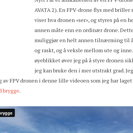
AVATA 2). En FPV-drone flys med briller
viser hva dronen «ser», og styres på en h
annen måte enn en ordinær drone. Dett
muliggjør en helt annen tilnærming til å 
og raskt, og å veksle mellom ute og inne.
øyeblikket øver jeg på å styre dronen sikk
jeg kan bruke den i mer utstrakt grad. Jeg
av FPV dronen i denne lille videoen som jeg har laget 
d brygge
.