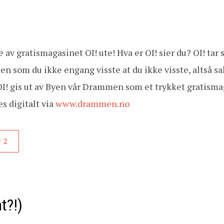
 av gratismagasinet OI! ute! Hva er OI! sier du? OI! tar 
n som du ikke engang visste at du ikke visste, altså sa
! OI! gis ut av Byen vår Drammen som et trykket gratism
es digitalt via
www.drammen.no
 2
t?!)