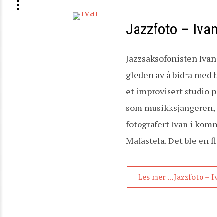
Jazzfoto – Iva
Jazzsaksofonisten Ivan
gleden av å bidra med b
et improvisert studio 
som musikksjangeren, v
fotografert Ivan i kom
Mafastela. Det ble en f
Les mer …Jazzfoto – 