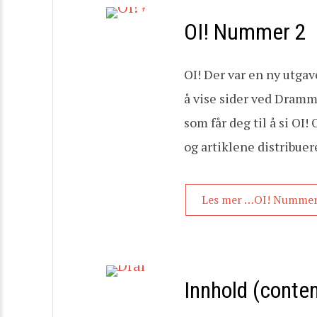
OI! Nummer 2
OI! Der var en ny utgave
å vise sider ved Dramme
som får deg til å si OI
og artiklene distribuer
Les mer …OI! Nummer
Innhold (conten