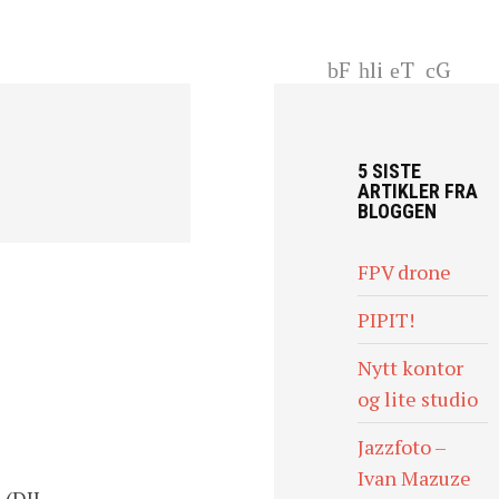
F
li
T
G
ac
nk
wi
+
eb
ed
tt
oo
In
er
5 SISTE
k
ARTIKLER FRA
BLOGGEN
FPV drone
PIPIT!
Nytt kontor
og lite studio
Jazzfoto –
Ivan Mazuze
 (DJI