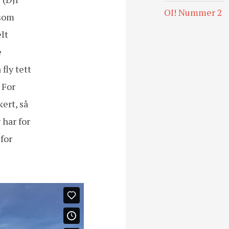
OI! Nummer 2
 som
elt
e
fly tett
 For
ert, så
 har for
for