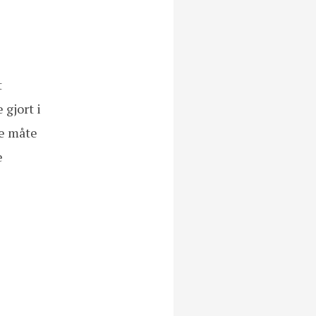
t
 gjort i
me måte
e