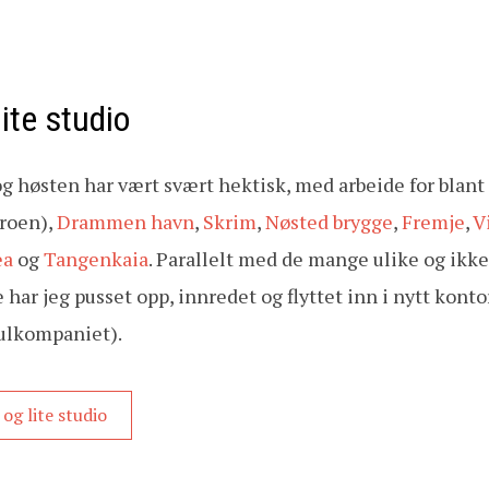
lite studio
høsten har vært svært hektisk, med arbeide for blant
roen),
Drammen havn
,
Skrim
,
Nøsted brygge
,
Fremje
,
V
ea
og
Tangenkaia
. Parallelt med de mange ulike og ikk
r jeg pusset opp, innredet og flyttet inn i nytt kontor
Kulkompaniet).
og lite studio