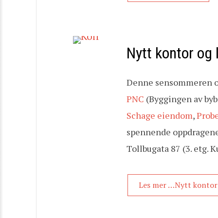
Nytt kontor og 
Denne sensommeren og 
PNC
(Byggingen av byb
Schage eiendom
,
Prob
spennende oppdragene ha
Tollbugata 87 (3. etg. 
Les mer …Nytt kontor 