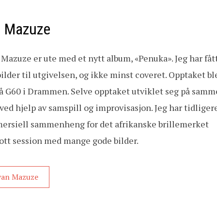
n Mazuze
 Mazuze er ute med et nytt album, «Penuka». Jeg har fåt
ilder til utgivelsen, og ikke minst coveret. Opptaket ble
på G60 i Drammen. Selve opptaket utviklet seg på sam
ed hjelp av samspill og improvisasjon. Jeg har tidliger
mersiell sammenheng for det afrikanske brillemerket
lott session med mange gode bilder.
Ivan Mazuze