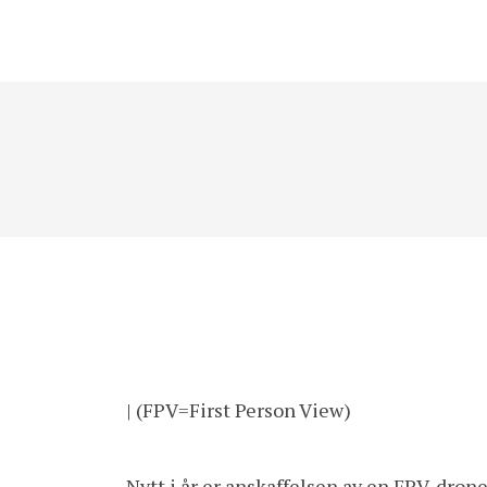
| (FPV=First Person View)
Nytt i år er anskaffelsen av en FPV-drone