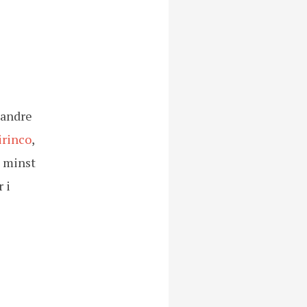
 andre
irinco
,
e minst
 i