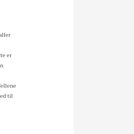
aller
te er
an
fellene
ed til