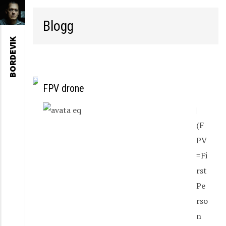
Blogg
BORDEVIK
FPV drone
|
(F
PV
=Fi
rst
Pe
rso
n