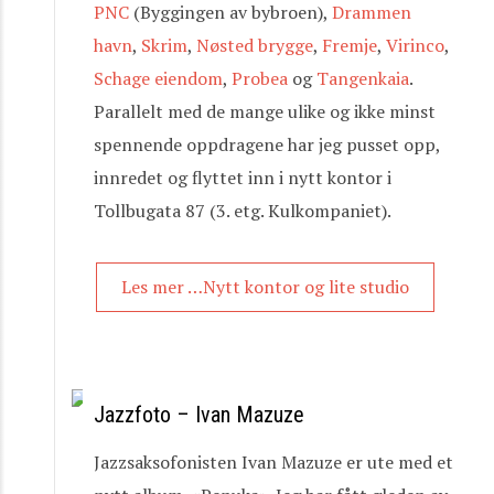
PNC
(Byggingen av bybroen),
Drammen
havn
,
Skrim
,
Nøsted brygge
,
Fremje
,
Virinco
,
Schage eiendom
,
Probea
og
Tangenkaia
.
Parallelt med de mange ulike og ikke minst
spennende oppdragene har jeg pusset opp,
innredet og flyttet inn i nytt kontor i
Tollbugata 87 (3. etg. Kulkompaniet).
Les mer …Nytt kontor og lite studio
Jazzfoto – Ivan Mazuze
Jazzsaksofonisten Ivan Mazuze er ute med et