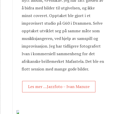
nytt album, «Penuka». Jeg har fått gleden av
å bidra med bilder til utgivelsen, og ikke
minst coveret. Opptaket ble gjort i et
improvisert studio på G60 i Drammen. Selve
opptaket utviklet seg på samme måte som
musikksjangeren, ved hjelp av samspill og
improvisasjon. Jeg har tidligere fotografert
Ivan i kommersiell sammenheng for det
afrikanske brillemerket Mafastela. Det ble en
flott session med mange gode bilder.
Les mer …Jazzfoto – Ivan Mazuze