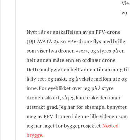
Vie
w)
Nytt i år er anskaffelsen av en FPV-drone
(DJI AVATA 2). En FPV-drone flys med briller
som viser hva dronen «ser», og styres på en
helt annen måte enn en ordinær drone.
Dette muliggjør en helt annen tilnærming til
å fly tett og raskt, og å veksle mellom ute og
inne. For øyeblikket øver jeg på å styre
dronen sikkert, så jeg kan bruke den i mer
utstrakt grad. Jeg har for eksempel benyttet
meg av FPV dronen i denne lille videoen som
jeg har laget for byggeprosjektet
Nøsted
brygge
.