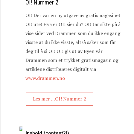
OI! Nummer 2
OI! Der var en ny utgave av gratismagasinet
OI! ute! Hva er OI! sier du? OI! tar sikte på å
vise sider ved Drammen som du ikke engang
visste at du ikke visste, altså saker som får
deg til å si OI! OI! gis ut av Byen vår
Drammen som et trykket gratismagasin og
artiklene distribueres digitalt via
www.drammen.no
Les mer …OI! Nummer 2
Innhold (content?!)