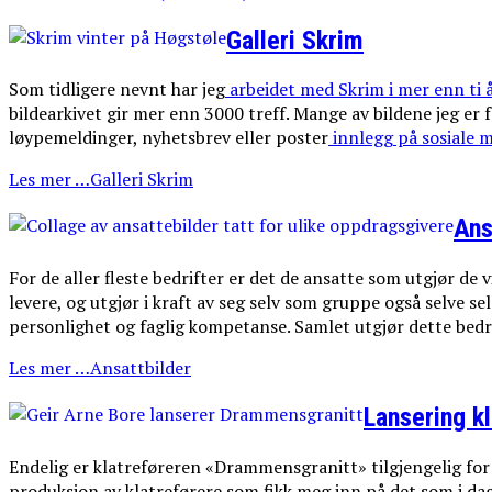
Galleri Skrim
Som tidligere nevnt har jeg
arbeidet med Skrim i mer enn ti 
bildearkivet gir mer enn 3000 treff. Mange av bildene jeg er
løypemeldinger, nyhetsbrev eller poster
innlegg på sosiale m
Les mer …Galleri Skrim
Ans
For de aller fleste bedrifter er det de ansatte som utgjør de
levere, og utgjør i kraft av seg selv som gruppe også selve s
personlighet og faglig kompetanse. Samlet utgjør dette bedri
Les mer …Ansattbilder
Lansering k
Endelig er klatreføreren «Drammensgranitt» tilgjengelig for al
produksjon av klatreførere som fikk meg inn på det som i dag