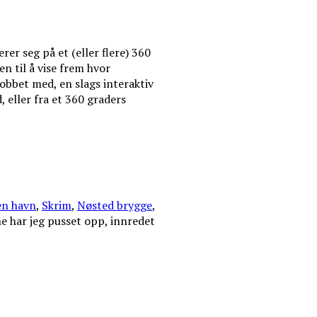
er seg på et (eller flere) 360
en til å vise frem hvor
jobbet med, en slags interaktiv
, eller fra et 360 graders
n havn
,
Skrim
,
Nøsted brygge
,
e har jeg pusset opp, innredet