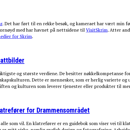
år
. Det har ført til en rekke besøk, og kameraet har vært min fø
 fornøyd med har havnet på nettsidene til
VisitSkrim
. Atter an
edier for Skrim
.
attbilder
 viktigste og største verdiene. De besitter nøkkelkompetanse f
elskapskulturen. Dette er mennesker, som er herlig varierte og
ften og kulturen som leverer tjenester eller produkter til me
latrefører for Drammensområdet
le som vil. En klatrefører er en guidebok som viser vei til klat
 er mitt virke, nemlig grafisk design og fotografering. Arbeid