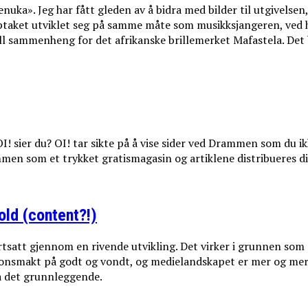
uka». Jeg har fått gleden av å bidra med bilder til utgivelsen
pptaket utviklet seg på samme måte som musikksjangeren, ved h
ell sammenheng for det afrikanske brillemerket Mafastela. Det
! sier du? OI! tar sikte på å vise sider ved Drammen som du ikk
ammen som et trykket gratismagasin og artiklene distribueres di
old (content?!)
ortsatt gjennom en rivende utvikling. Det virker i grunnen som
sjonsmakt på godt og vondt, og medielandskapet er mer og mer 
tå det grunnleggende.