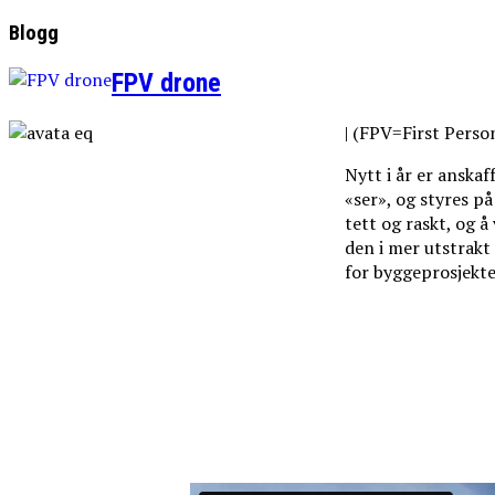
Blogg
FPV drone
| (FPV=First Perso
Nytt i år er anska
«ser», og styres p
tett og raskt, og å
den i mer utstrakt
for byggeprosjekt