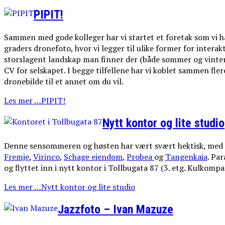
PIPIT!
Sammen med gode kolleger har vi startet et foretak som vi har
graders dronefoto, hvor vi legger til ulike former for interak
storslagent landskap man finner der (både sommer og vinter
CV for selskapet. I begge tilfellene har vi koblet sammen flere
dronebilde til et annet om du vil.
Les mer …PIPIT!
Nytt kontor og lite studio
Denne sensommeren og høsten har vært svært hektisk, med 
Fremje
,
Virinco
,
Schage eiendom
,
Probea
og
Tangenkaia
. Pa
og flyttet inn i nytt kontor i Tollbugata 87 (3. etg. Kulkompa
Les mer …Nytt kontor og lite studio
Jazzfoto – Ivan Mazuze