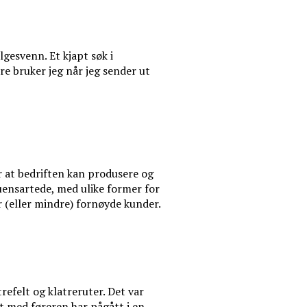
lgesvenn. Et kjapt søk i
dre bruker jeg når jeg sender ut
or at bedriften kan produsere og
 uensartede, med ulike former for
r (eller mindre) fornøyde kunder.
refelt og klatreruter. Det var
et med føreren har pågått i en