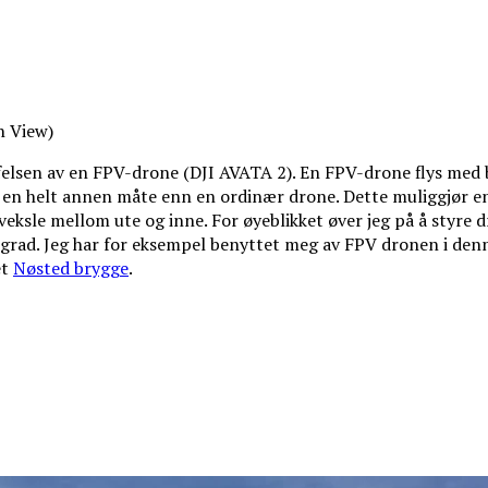
n View)
ffelsen av en FPV-drone (DJI AVATA 2). En FPV-drone flys med 
å en helt annen måte enn en ordinær drone. Dette muliggjør en
 veksle mellom ute og inne. For øyeblikket øver jeg på å styre d
 grad. Jeg har for eksempel benyttet meg av FPV dronen i denne
et
Nøsted brygge
.