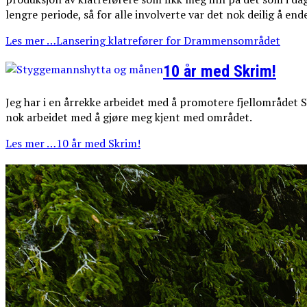
lengre periode, så for alle involverte var det nok deilig å end
Les mer …Lansering klatrefører for Drammensområdet
10 år med Skrim!
Jeg har i en årrekke arbeidet med å promotere fjellområdet Sk
nok arbeidet med å gjøre meg kjent med området.
Les mer …10 år med Skrim!