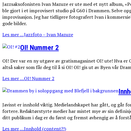
Jazzsaksofonisten Ivan Mazuze er ute med et nytt album, «Pen
ble gjort i et improvisert studio på G60 i Drammen. Selve o
improvisasjon. Jeg har tidligere fotografert Ivan i kommersi
gode bilder.
Les mer …Jazzfoto – Ivan Mazuze
OI! Nummer 2
OI! Der var en ny utgave av gratismagasinet OI! ute! Hva er OI
altså saker som får deg til å si OI! OI! gis ut av Byen vår Dr
Les mer …OI! Nummer 2
Innh
Javisst er innhold viktig. Medielandskapet har gått, og går f
fortere. Redaktørstyrte medier har mistet mye av sin defini
ditt publikum i dag er du først og fremst avhengig av å fors
Les mer …Innhold (content?!)