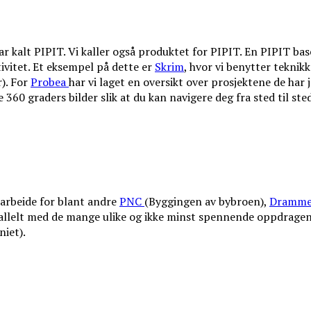
 kalt PIPIT. Vi kaller også produktet for PIPIT. En PIPIT baser
tivitet. Et eksempel på dette er
Skrim
, hvor vi benytter teknikk
). For
Probea
har vi laget en oversikt over prosjektene de har 
 360 graders bilder slik at du kan navigere deg fra sted til sted
arbeide for blant andre
PNC
(Byggingen av bybroen),
Dramme
rallelt med de mange ulike og ikke minst spennende oppdragen
niet).