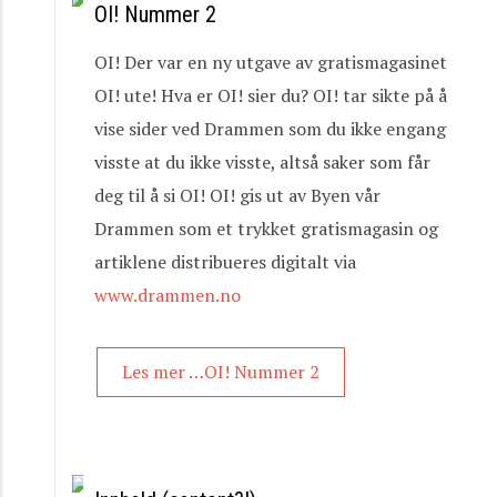
OI! Nummer 2
OI! Der var en ny utgave av gratismagasinet
OI! ute! Hva er OI! sier du? OI! tar sikte på å
vise sider ved Drammen som du ikke engang
visste at du ikke visste, altså saker som får
deg til å si OI! OI! gis ut av Byen vår
Drammen som et trykket gratismagasin og
artiklene distribueres digitalt via
www.drammen.no
Les mer …OI! Nummer 2