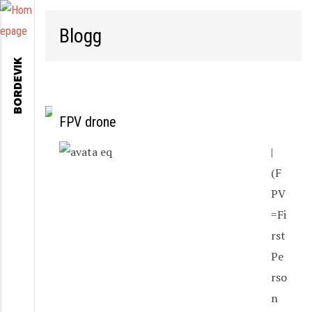
Blogg
BORDEVIK
FPV drone
|
(F
PV
=Fi
rst
Pe
rso
n