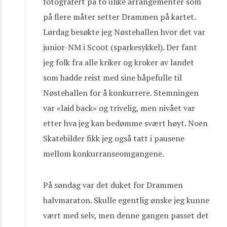
fotografert på to ulike arrangementer som
på flere måter setter Drammen på kartet.
Lørdag besøkte jeg Nøstehallen hvor det var
junior-NM i Scoot (sparkesykkel). Der fant
jeg folk fra alle kriker og kroker av landet
som hadde reist med sine håpefulle til
Nøstehallen for å konkurrere. Stemningen
var «laid back» og trivelig, men nivået var
etter hva jeg kan bedømme svært høyt. Noen
Skatebilder fikk jeg også tatt i pausene
mellom konkurranseomgangene.
På søndag var det duket for Drammen
halvmaraton. Skulle egentlig ønske jeg kunne
vært med selv, men denne gangen passet det