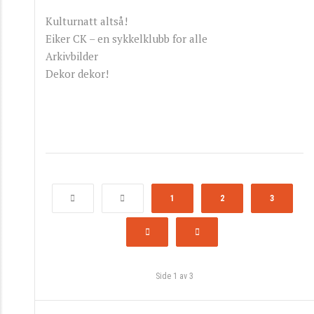
Kulturnatt altså!
Eiker CK – en sykkelklubb for alle
Arkivbilder
Dekor dekor!
1
2
3
Side 1 av 3