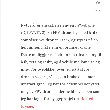
Vie
w)
Nytt i år er anskaffelsen av en FPV-drone
(DJI AVATA 2). En FPV-drone flys med briller
som viser hva dronen «ser», og styres på en
helt annen måte enn en ordinær drone.
Dette muliggjør en helt annen tilnærming til
å fly tett og raskt, og å veksle mellom ute og
inne. For øyeblikket øver jeg på å styre
dronen sikkert, så jeg kan bruke den i mer
utstrakt grad. Jeg har for eksempel benyttet
meg av FPV dronen i denne lille videoen som
jeg har laget for byggeprosjektet
Nøsted
brygge
.