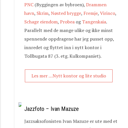
PNC
(Byggingen av bybroen),
Drammen
havn
,
Skrim
,
Nøsted brygge
,
Fremje
,
Virinco
,
Schage eiendom
,
Probea
og
Tangenkaia
.
Parallelt med de mange ulike og ikke minst
spennende oppdragene har jeg pusset opp,
innredet og flyttet inn i nytt kontor i
Tollbugata 87 (3. etg. Kulkompaniet).
Les mer …Nytt kontor og lite studio
Jazzfoto – Ivan Mazuze
Jazzsaksofonisten Ivan Mazuze er ute med et