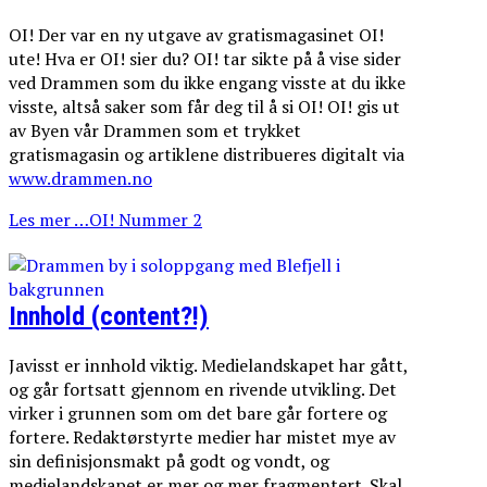
OI! Der var en ny utgave av gratismagasinet OI!
ute! Hva er OI! sier du? OI! tar sikte på å vise sider
ved Drammen som du ikke engang visste at du ikke
visste, altså saker som får deg til å si OI! OI! gis ut
av Byen vår Drammen som et trykket
gratismagasin og artiklene distribueres digitalt via
www.drammen.no
Les mer …OI! Nummer 2
Innhold (content?!)
Javisst er innhold viktig. Medielandskapet har gått,
og går fortsatt gjennom en rivende utvikling. Det
virker i grunnen som om det bare går fortere og
fortere. Redaktørstyrte medier har mistet mye av
sin definisjonsmakt på godt og vondt, og
medielandskapet er mer og mer fragmentert. Skal