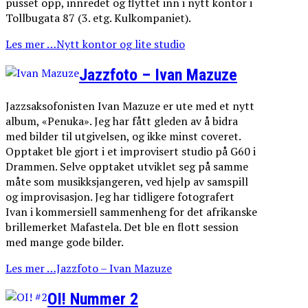
pusset opp, innredet og flyttet inn i nytt kontor i
Tollbugata 87 (3. etg. Kulkompaniet).
Les mer …Nytt kontor og lite studio
Jazzfoto – Ivan Mazuze
Jazzsaksofonisten Ivan Mazuze er ute med et nytt
album, «Penuka». Jeg har fått gleden av å bidra
med bilder til utgivelsen, og ikke minst coveret.
Opptaket ble gjort i et improvisert studio på G60 i
Drammen. Selve opptaket utviklet seg på samme
måte som musikksjangeren, ved hjelp av samspill
og improvisasjon. Jeg har tidligere fotografert
Ivan i kommersiell sammenheng for det afrikanske
brillemerket Mafastela. Det ble en flott session
med mange gode bilder.
Les mer …Jazzfoto – Ivan Mazuze
OI! Nummer 2