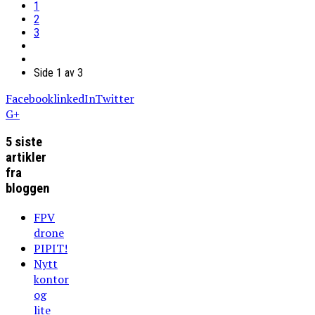
1
2
3
Side 1 av 3
Facebook
linkedIn
Twitter
G+
5 siste
artikler
fra
bloggen
FPV
drone
PIPIT!
Nytt
kontor
og
lite