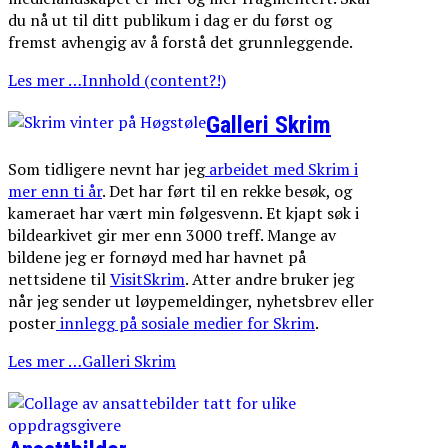
du nå ut til ditt publikum i dag er du først og
fremst avhengig av å forstå det grunnleggende.
Les mer …Innhold (content?!)
Galleri Skrim
Som tidligere nevnt har jeg
arbeidet med Skrim i
mer enn ti år
. Det har ført til en rekke besøk, og
kameraet har vært min følgesvenn. Et kjapt søk i
bildearkivet gir mer enn 3000 treff. Mange av
bildene jeg er fornøyd med har havnet på
nettsidene til
VisitSkrim
. Atter andre bruker jeg
når jeg sender ut løypemeldinger, nyhetsbrev eller
poster
innlegg på sosiale medier for Skrim
.
Les mer …Galleri Skrim