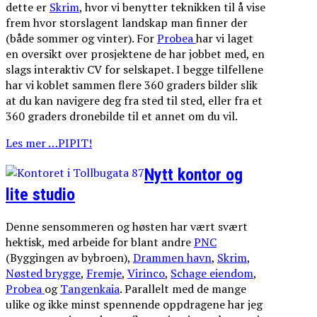
dette er
Skrim
, hvor vi benytter teknikken til å vise
frem hvor storslagent landskap man finner der
(både sommer og vinter). For
Probea
har vi laget
en oversikt over prosjektene de har jobbet med, en
slags interaktiv CV for selskapet. I begge tilfellene
har vi koblet sammen flere 360 graders bilder slik
at du kan navigere deg fra sted til sted, eller fra et
360 graders dronebilde til et annet om du vil.
Les mer …PIPIT!
Nytt kontor og
lite studio
Denne sensommeren og høsten har vært svært
hektisk, med arbeide for blant andre
PNC
(Byggingen av bybroen),
Drammen havn
,
Skrim
,
Nøsted brygge
,
Fremje
,
Virinco
,
Schage eiendom
,
Probea
og
Tangenkaia
. Parallelt med de mange
ulike og ikke minst spennende oppdragene har jeg