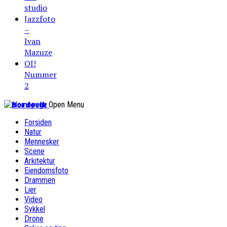
studio
Jazzfoto
–
Ivan
Mazuze
OI!
Nummer
2
Bordevik
Open Menu
Forsiden
Natur
Mennesker
Scene
Arkitektur
Eiendomsfoto
Drammen
Lier
Video
Sykkel
Drone