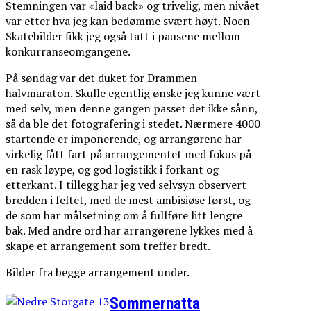
Stemningen var «laid back» og trivelig, men nivået
var etter hva jeg kan bedømme svært høyt. Noen
Skatebilder fikk jeg også tatt i pausene mellom
konkurranseomgangene.
På søndag var det duket for Drammen
halvmaraton. Skulle egentlig ønske jeg kunne vært
med selv, men denne gangen passet det ikke sånn,
så da ble det fotografering i stedet. Nærmere 4000
startende er imponerende, og arrangørene har
virkelig fått fart på arrangementet med fokus på
en rask løype, og god logistikk i forkant og
etterkant. I tillegg har jeg ved selvsyn observert
bredden i feltet, med de mest ambisiøse først, og
de som har målsetning om å fullføre litt lengre
bak. Med andre ord har arrangørene lykkes med å
skape et arrangement som treffer bredt.
Bilder fra begge arrangement under.
Sommernatta