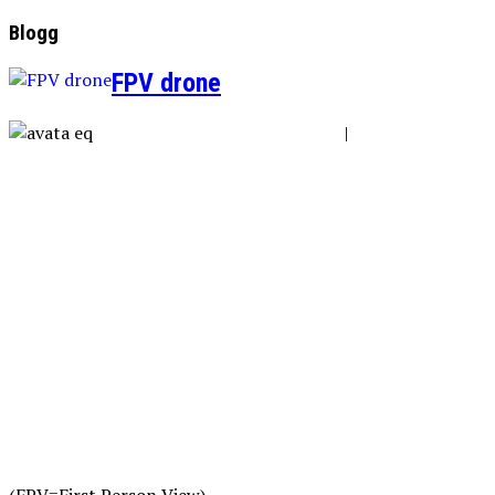
Blogg
FPV drone
|
(FPV=First Person View)