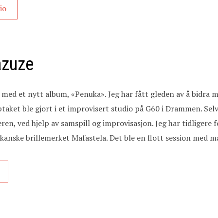
io
azuze
med et nytt album, «Penuka». Jeg har fått gleden av å bidra me
ptaket ble gjort i et improvisert studio på G60 i Drammen. Sel
, ved hjelp av samspill og improvisasjon. Jeg har tidligere f
anske brillemerket Mafastela. Det ble en flott session med m