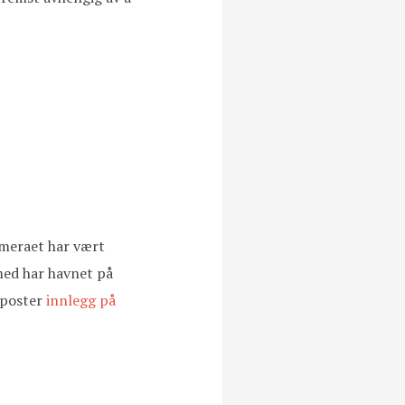
kameraet har vært
 med har havnet på
 poster
innlegg på