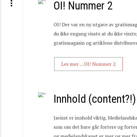
OI! Nummer 2
OI! Der var en ny utgave av gratismag
du ikke engang visste at du ikke visst
gratismagasin og artiklene distribuere
Les mer …OI! Nummer 2
Innhold (content?!)
Javisst er innhold viktig. Medielandsk
som om det bare går fortere og forte
og medielandskapet er mer og mer frag