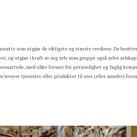
e ansatte som utgjør de viktigste og største verdiene. De besi
re, og utgjør i kraft av seg selv som gruppe også selve selskap
 uensartede, med ulike former for personlighet og faglig komp
m leverer tjenester eller produkter til mer (eller mindre) for