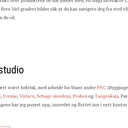
ersikt over prosjektene de har jobbet med, en slags interaktiv C
lere 360 graders bilder slik at du kan navigere deg fra sted til 
 du vil.
 studio
t svært hektisk, med arbeide for blant andre
PNC
(Bygginge
e
,
Fremje
,
Virinco
,
Schage eiendom
,
Probea
og
Tangenkaia
. Pa
ene har jeg pusset opp, innredet og flyttet inn i nytt kontor 