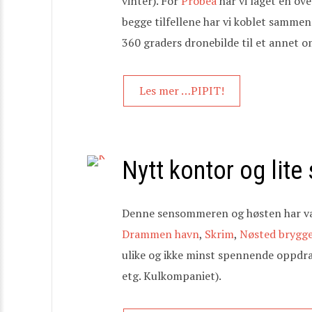
vinter). For
Probea
har vi laget en ov
begge tilfellene har vi koblet sammen f
360 graders dronebilde til et annet om
Les mer …PIPIT!
Nytt kontor og lite
Denne sensommeren og høsten har vær
Drammen havn
,
Skrim
,
Nøsted brygg
ulike og ikke minst spennende oppdrag
etg. Kulkompaniet).