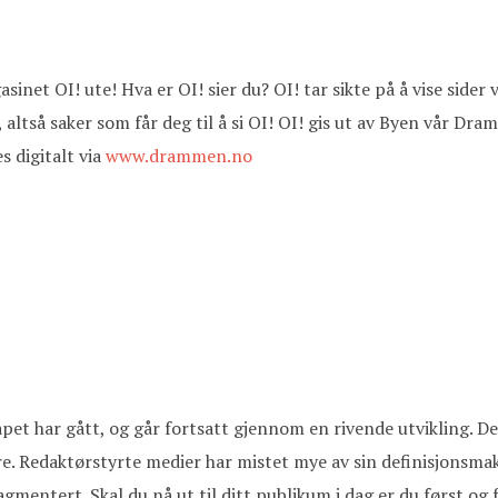
asinet OI! ute! Hva er OI! sier du? OI! tar sikte på å vise sid
e, altså saker som får deg til å si OI! OI! gis ut av Byen vår D
s digitalt via
www.drammen.no
apet har gått, og går fortsatt gjennom en rivende utvikling. De
re. Redaktørstyrte medier har mistet mye av sin definisjonsma
mentert. Skal du nå ut til ditt publikum i dag er du først og 