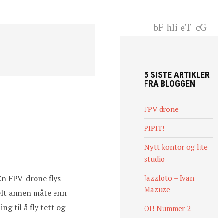
F
li
T
G
ac
nk
wi
+
eb
ed
tt
oo
In
er
k
5 SISTE ARTIKLER
FRA BLOGGEN
FPV drone
PIPIT!
Nytt kontor og lite
studio
 En FPV-drone flys
Jazzfoto – Ivan
Mazuze
helt annen måte enn
g til å fly tett og
OI! Nummer 2