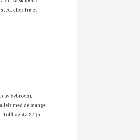
V for selskapet. I
sted, eller fra et
n av bybroen),
rallelt med de mange
i Tollbugata 87 (3.