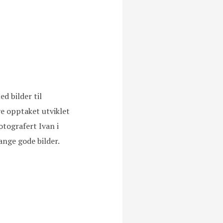
d bilder til
ve opptaket utviklet
otografert Ivan i
ange gode bilder.