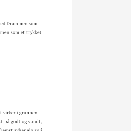
er ved Drammen som
rammen som et trykket
t virker i grunnen
kt på godt og vondt,
fremst avhengig av å