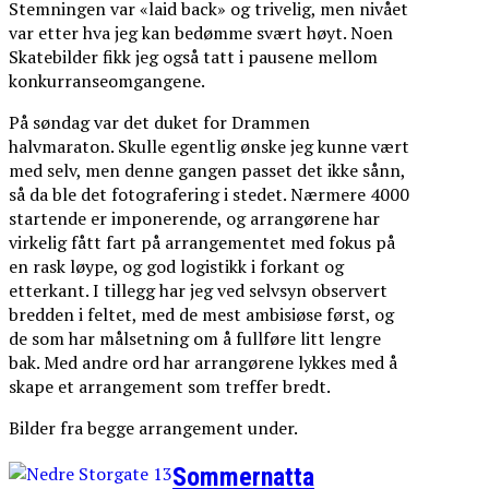
Stemningen var «laid back» og trivelig, men nivået
var etter hva jeg kan bedømme svært høyt. Noen
Skatebilder fikk jeg også tatt i pausene mellom
konkurranseomgangene.
På søndag var det duket for Drammen
halvmaraton. Skulle egentlig ønske jeg kunne vært
med selv, men denne gangen passet det ikke sånn,
så da ble det fotografering i stedet. Nærmere 4000
startende er imponerende, og arrangørene har
virkelig fått fart på arrangementet med fokus på
en rask løype, og god logistikk i forkant og
etterkant. I tillegg har jeg ved selvsyn observert
bredden i feltet, med de mest ambisiøse først, og
de som har målsetning om å fullføre litt lengre
bak. Med andre ord har arrangørene lykkes med å
skape et arrangement som treffer bredt.
Bilder fra begge arrangement under.
Sommernatta