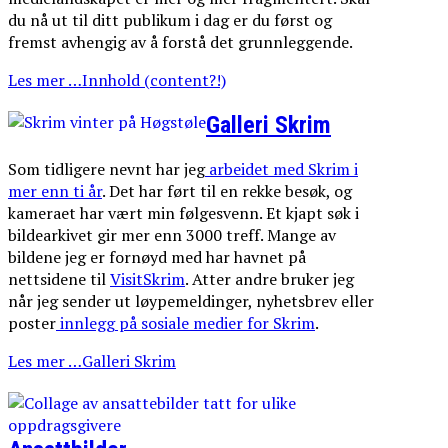
du nå ut til ditt publikum i dag er du først og
fremst avhengig av å forstå det grunnleggende.
Les mer …Innhold (content?!)
Galleri Skrim
Som tidligere nevnt har jeg
arbeidet med Skrim i
mer enn ti år
. Det har ført til en rekke besøk, og
kameraet har vært min følgesvenn. Et kjapt søk i
bildearkivet gir mer enn 3000 treff. Mange av
bildene jeg er fornøyd med har havnet på
nettsidene til
VisitSkrim
. Atter andre bruker jeg
når jeg sender ut løypemeldinger, nyhetsbrev eller
poster
innlegg på sosiale medier for Skrim
.
Les mer …Galleri Skrim