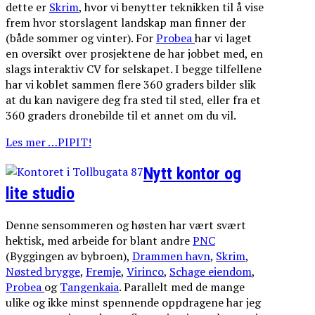
dette er
Skrim
, hvor vi benytter teknikken til å vise
frem hvor storslagent landskap man finner der
(både sommer og vinter). For
Probea
har vi laget
en oversikt over prosjektene de har jobbet med, en
slags interaktiv CV for selskapet. I begge tilfellene
har vi koblet sammen flere 360 graders bilder slik
at du kan navigere deg fra sted til sted, eller fra et
360 graders dronebilde til et annet om du vil.
Les mer …PIPIT!
Nytt kontor og
lite studio
Denne sensommeren og høsten har vært svært
hektisk, med arbeide for blant andre
PNC
(Byggingen av bybroen),
Drammen havn
,
Skrim
,
Nøsted brygge
,
Fremje
,
Virinco
,
Schage eiendom
,
Probea
og
Tangenkaia
. Parallelt med de mange
ulike og ikke minst spennende oppdragene har jeg