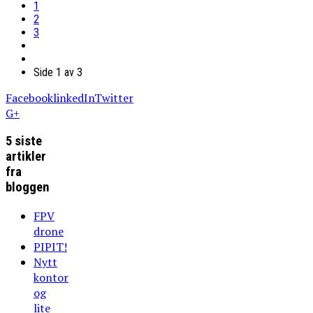
1
2
3
Side 1 av 3
Facebook
linkedIn
Twitter
G+
5 siste
artikler
fra
bloggen
FPV
drone
PIPIT!
Nytt
kontor
og
lite