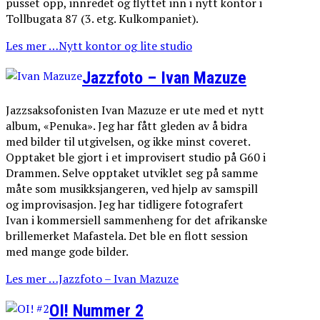
pusset opp, innredet og flyttet inn i nytt kontor i
Tollbugata 87 (3. etg. Kulkompaniet).
Les mer …Nytt kontor og lite studio
Jazzfoto – Ivan Mazuze
Jazzsaksofonisten Ivan Mazuze er ute med et nytt
album, «Penuka». Jeg har fått gleden av å bidra
med bilder til utgivelsen, og ikke minst coveret.
Opptaket ble gjort i et improvisert studio på G60 i
Drammen. Selve opptaket utviklet seg på samme
måte som musikksjangeren, ved hjelp av samspill
og improvisasjon. Jeg har tidligere fotografert
Ivan i kommersiell sammenheng for det afrikanske
brillemerket Mafastela. Det ble en flott session
med mange gode bilder.
Les mer …Jazzfoto – Ivan Mazuze
OI! Nummer 2