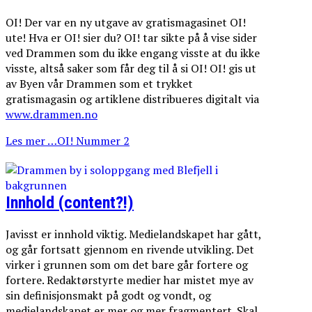
OI! Der var en ny utgave av gratismagasinet OI!
ute! Hva er OI! sier du? OI! tar sikte på å vise sider
ved Drammen som du ikke engang visste at du ikke
visste, altså saker som får deg til å si OI! OI! gis ut
av Byen vår Drammen som et trykket
gratismagasin og artiklene distribueres digitalt via
www.drammen.no
Les mer …OI! Nummer 2
Innhold (content?!)
Javisst er innhold viktig. Medielandskapet har gått,
og går fortsatt gjennom en rivende utvikling. Det
virker i grunnen som om det bare går fortere og
fortere. Redaktørstyrte medier har mistet mye av
sin definisjonsmakt på godt og vondt, og
medielandskapet er mer og mer fragmentert. Skal