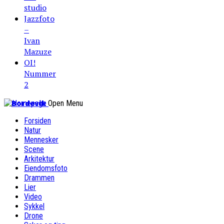
studio
Jazzfoto
–
Ivan
Mazuze
OI!
Nummer
2
Bordevik
Open Menu
Forsiden
Natur
Mennesker
Scene
Arkitektur
Eiendomsfoto
Drammen
Lier
Video
Sykkel
Drone