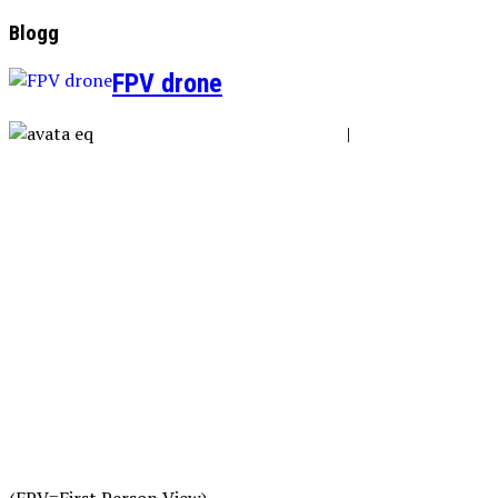
Blogg
FPV drone
|
(FPV=First Person View)