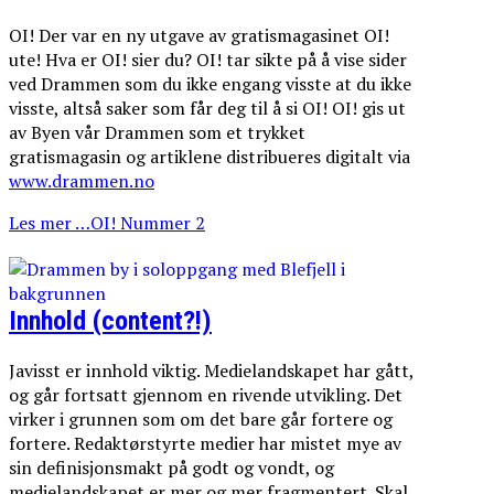
OI! Der var en ny utgave av gratismagasinet OI!
ute! Hva er OI! sier du? OI! tar sikte på å vise sider
ved Drammen som du ikke engang visste at du ikke
visste, altså saker som får deg til å si OI! OI! gis ut
av Byen vår Drammen som et trykket
gratismagasin og artiklene distribueres digitalt via
www.drammen.no
Les mer …OI! Nummer 2
Innhold (content?!)
Javisst er innhold viktig. Medielandskapet har gått,
og går fortsatt gjennom en rivende utvikling. Det
virker i grunnen som om det bare går fortere og
fortere. Redaktørstyrte medier har mistet mye av
sin definisjonsmakt på godt og vondt, og
medielandskapet er mer og mer fragmentert. Skal