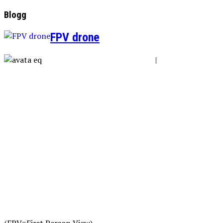
Blogg
FPV drone
|
(FPV=First Person View)