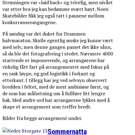
Stemningen var «laid back» og trivelig, men nivået
var etter hva jeg kan bedømme svært høyt. Noen
Skatebilder fikk jeg også tatt i pausene mellom
konkurranseomgangene.
På søndag var det duket for Drammen
halvmaraton. Skulle egentlig ønske jeg kunne vært
med selv, men denne gangen passet det ikke sånn,
så da ble det fotografering i stedet. Nærmere 4000
startende er imponerende, og arrangørene har
virkelig fått fart på arrangementet med fokus på
en rask løype, og god logistikk i forkant og
etterkant. I tillegg har jeg ved selvsyn observert
bredden i feltet, med de mest ambisiøse først, og
de som har målsetning om å fullføre litt lengre
bak. Med andre ord har arrangørene lykkes med å
skape et arrangement som treffer bredt.
Bilder fra begge arrangement under.
Sommernatta