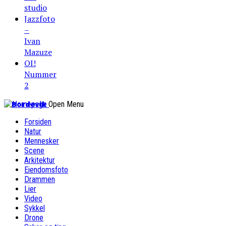
studio
Jazzfoto
–
Ivan
Mazuze
OI!
Nummer
2
Bordevik
Open Menu
Forsiden
Natur
Mennesker
Scene
Arkitektur
Eiendomsfoto
Drammen
Lier
Video
Sykkel
Drone