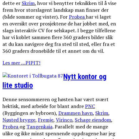
dette er
Skrim
, hvor vi benytter teknikken til å vise
frem hvor storslagent landskap man finner der
(både sommer og vinter). For
Probea
har vi laget
en oversikt over prosjektene de har jobbet med, en
slags interaktiv CV for selskapet. I begge tilfellene
har vi koblet sammen flere 360 graders bilder slik
at du kan navigere deg fra sted til sted, eller fra et
360 graders dronebilde til et annet om du vil.
Les mer …PIPIT!
Nytt kontor og
lite studio
Denne sensommeren og høsten har vært svært
hektisk, med arbeide for blant andre
PNC
(Byggingen av bybroen),
Drammen havn
,
Skrim
,
Nøsted brygge
,
Fremje
,
Virinco
,
Schage eiendom
,
Probea
og
Tangenkaia
. Parallelt med de mange
ulike og ikke minst spennende oppdragene har jeg