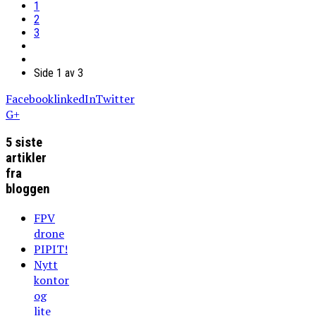
1
2
3
Side 1 av 3
Facebook
linkedIn
Twitter
G+
5 siste
artikler
fra
bloggen
FPV
drone
PIPIT!
Nytt
kontor
og
lite