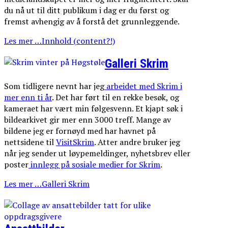
du nå ut til ditt publikum i dag er du først og
fremst avhengig av å forstå det grunnleggende.
Les mer …Innhold (content?!)
Galleri Skrim
Som tidligere nevnt har jeg
arbeidet med Skrim i
mer enn ti år
. Det har ført til en rekke besøk, og
kameraet har vært min følgesvenn. Et kjapt søk i
bildearkivet gir mer enn 3000 treff. Mange av
bildene jeg er fornøyd med har havnet på
nettsidene til
VisitSkrim
. Atter andre bruker jeg
når jeg sender ut løypemeldinger, nyhetsbrev eller
poster
innlegg på sosiale medier for Skrim
.
Les mer …Galleri Skrim