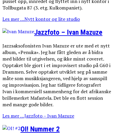
pusset opp, innredet og flyttet inn i nytt kontor i
Tollbugata 87 (3. etg. Kulkompaniet).
Les mer …Nytt kontor og lite studio
Jazzfoto – Ivan Mazuze
Jazzsaksofonisten Ivan Mazuze er ute med et nytt
album, «Penuka». Jeg har fått gleden av å bidra
med bilder til utgivelsen, og ikke minst coveret.
Opptaket ble gjort i et improvisert studio på G60 i
Drammen. Selve opptaket utviklet seg på samme
måte som musikksjangeren, ved hjelp av samspill
og improvisasjon. Jeg har tidligere fotografert
Ivan i kommersiell sammenheng for det afrikanske
brillemerket Mafastela. Det ble en flott session
med mange gode bilder.
Les mer …Jazzfoto – Ivan Mazuze
OI! Nummer 2