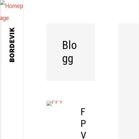
BORDEVIK
Blo
gg
F
P
V