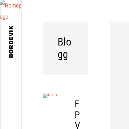
BORDEVIK
Blo
gg
F
P
V