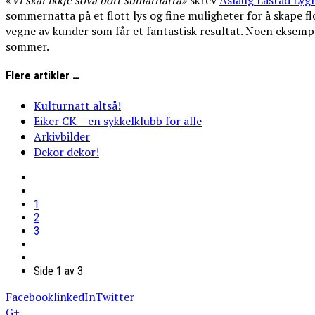
«
Vi
skal
ikkje
sova
bort
sumarnatta»
skrev
Aslaug Låstad Lyg
sommernatta på et flott lys og fine muligheter for å skape f
vegne av kunder som får et fantastisk resultat. Noen eksemple
sommer.
Flere artikler …
Kulturnatt altså!
Eiker CK – en sykkelklubb for alle
Arkivbilder
Dekor dekor!
1
2
3
Side 1 av 3
Facebook
linkedIn
Twitter
G+