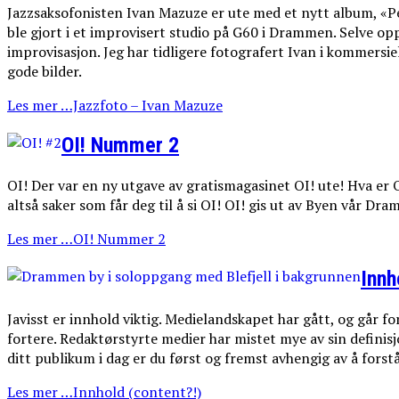
Jazzsaksofonisten Ivan Mazuze er ute med et nytt album, «Pen
ble gjort i et improvisert studio på G60 i Drammen. Selve o
improvisasjon. Jeg har tidligere fotografert Ivan i kommersi
gode bilder.
Les mer …Jazzfoto – Ivan Mazuze
OI! Nummer 2
OI! Der var en ny utgave av gratismagasinet OI! ute! Hva er OI
altså saker som får deg til å si OI! OI! gis ut av Byen vår Dr
Les mer …OI! Nummer 2
Innh
Javisst er innhold viktig. Medielandskapet har gått, og går f
fortere. Redaktørstyrte medier har mistet mye av sin defini
ditt publikum i dag er du først og fremst avhengig av å fors
Les mer …Innhold (content?!)