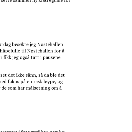
å sette sammen ny klatreguide for
ørdag besøkte jeg Nøstehallen
håpefulle til Nøstehallen for å
 fikk jeg også tatt i pausene
t det ikke sånn, så da ble det
ed fokus på en rask løype, og
 og de som har målsetning om å