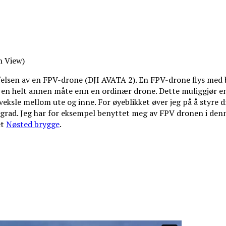
n View)
ffelsen av en FPV-drone (DJI AVATA 2). En FPV-drone flys med 
å en helt annen måte enn en ordinær drone. Dette muliggjør en
 veksle mellom ute og inne. For øyeblikket øver jeg på å styre d
 grad. Jeg har for eksempel benyttet meg av FPV dronen i denne
et
Nøsted brygge
.