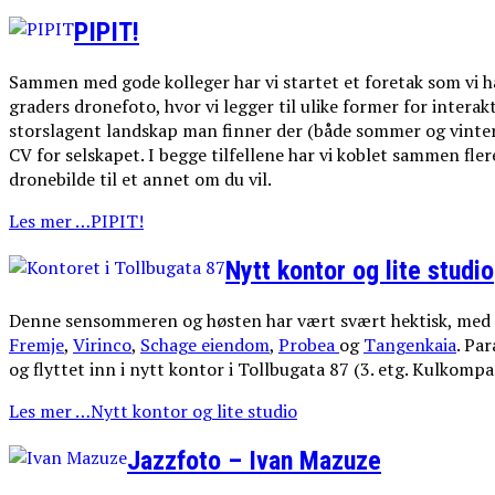
PIPIT!
Sammen med gode kolleger har vi startet et foretak som vi har
graders dronefoto, hvor vi legger til ulike former for interak
storslagent landskap man finner der (både sommer og vinter
CV for selskapet. I begge tilfellene har vi koblet sammen flere
dronebilde til et annet om du vil.
Les mer …PIPIT!
Nytt kontor og lite studio
Denne sensommeren og høsten har vært svært hektisk, med 
Fremje
,
Virinco
,
Schage eiendom
,
Probea
og
Tangenkaia
. Pa
og flyttet inn i nytt kontor i Tollbugata 87 (3. etg. Kulkompa
Les mer …Nytt kontor og lite studio
Jazzfoto – Ivan Mazuze