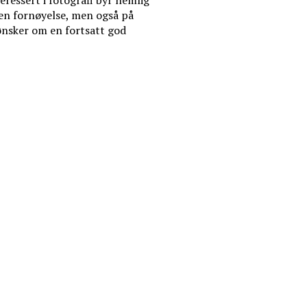
teressert i fotografi byr nemlig
egen fornøyelse, men også på
 ønsker om en fortsatt god