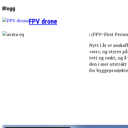
Blogg
FPV drone
| (FPV=First Perso
Nytt i år er anska
«ser», og styres p
tett og raskt, og å
den i mer utstrakt
for byggeprosjekt