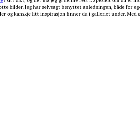
re
i sitt dikt, og det må jeg gi henne rett i. Spesielt om du er in
lotte bilder. Jeg har selvsagt benyttet anledningen, både for 
r og kanskje litt inspirasjon finner du i galleriet under. Med