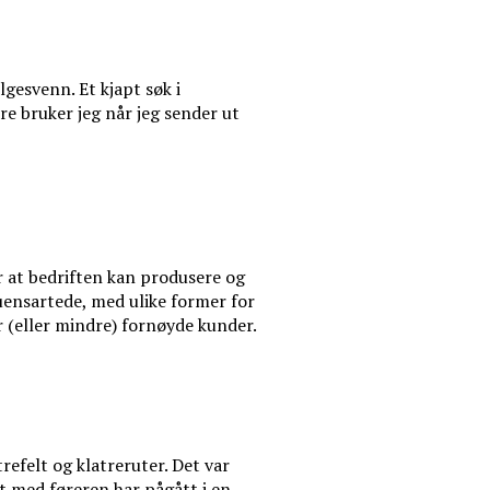
lgesvenn. Et kjapt søk i
dre bruker jeg når jeg sender ut
or at bedriften kan produsere og
 uensartede, med ulike former for
r (eller mindre) fornøyde kunder.
refelt og klatreruter. Det var
et med føreren har pågått i en