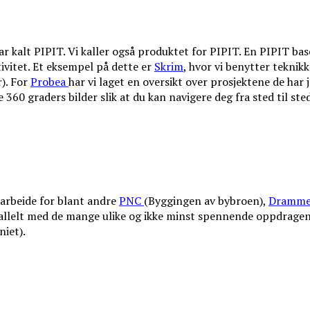
 kalt PIPIT. Vi kaller også produktet for PIPIT. En PIPIT baser
tivitet. Et eksempel på dette er
Skrim
, hvor vi benytter teknikk
). For
Probea
har vi laget en oversikt over prosjektene de har 
 360 graders bilder slik at du kan navigere deg fra sted til sted
arbeide for blant andre
PNC
(Byggingen av bybroen),
Dramme
rallelt med de mange ulike og ikke minst spennende oppdragen
niet).