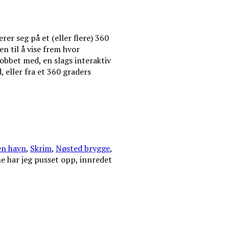
er seg på et (eller flere) 360
en til å vise frem hvor
jobbet med, en slags interaktiv
, eller fra et 360 graders
n havn
,
Skrim
,
Nøsted brygge
,
e har jeg pusset opp, innredet