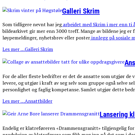
Galleri Skrim
Som tidligere nevnt har jeg
arbeidet med Skrim i mer enn ti 
bildearkivet gir mer enn 3000 treff. Mange av bildene jeg er
løypemeldinger, nyhetsbrev eller poster
innlegg på sosiale m
Les mer …Galleri Skrim
Ans
For de aller fleste bedrifter er det de ansatte som utgjør de
levere, og utgjør i kraft av seg selv som gruppe også selve s
personlighet og faglig kompetanse. Samlet utgjør dette bedri
Les mer …Ansattbilder
Lansering k
Endelig er klatreføreren «Drammensgranitt» tilgjengelig for al
produksjon av klatreførere som fikk meg inn på det som i dag