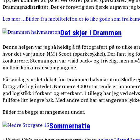
Tja, det kommer an på er vel svaret på det spørsmålet. Jeg h
Drammensdistriktet. Det er forøvrig den fjerde utgaven jeg 
Les mer …Bilder fra mobiltelefon er jo like gode som fra kame
Det skjer i Drammen
Denne helgen var jeg så heldig å få fotografert på to ulike
hvor det var junior-NM i Scoot (sparkesykkel). Der fant jeg fo
konkurrere. Stemningen var «laid back» og trivelig, men nivå
mellom konkurranseomgangene.
På søndag var det duket for Drammen halvmaraton. Skulle eg
fotografering i stedet. Nærmere 4000 startende er imponeren
god logistikk i forkant og etterkant. I tillegg har jeg ved s
fullføre litt lengre bak. Med andre ord har arrangørene lykk
Bilder fra begge arrangement under.
Sommernatta