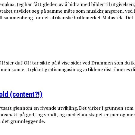
uka». Jeg har fått gleden av å bidra med bilder til utgivelsen
pptaket utviklet seg på samme måte som musikksjangeren, ved h
ell sammenheng for det afrikanske brillemerket Mafastela. Det
! sier du? OI! tar sikte på å vise sider ved Drammen som du ikk
ammen som et trykket gratismagasin og artiklene distribueres di
old (content?!)
ortsatt gjennom en rivende utvikling. Det virker i grunnen som
sjonsmakt på godt og vondt, og medielandskapet er mer og mer 
tå det grunnleggende.