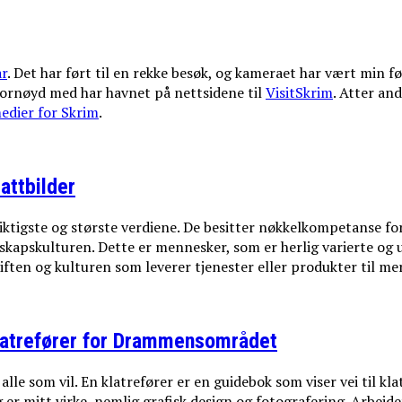
år
. Det har ført til en rekke besøk, og kameraet har vært min fø
 fornøyd med har havnet på nettsidene til
VisitSkrim
. Atter an
edier for Skrim
.
attbilder
 viktigste og største verdiene. De besitter nøkkelkompetanse f
elskapskulturen. Dette er mennesker, som er herlig varierte og
ften og kulturen som leverer tjenester eller produkter til me
latrefører for Drammensområdet
le som vil. En klatrefører er en guidebok som viser vei til klat
 er mitt virke, nemlig grafisk design og fotografering. Arbeid