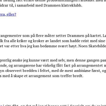
ar nemlig fått erfare denne problemstillingen i arbeidet med 
bidrar til, i samarbeid med Drammen klatreklubb.
ra, eller?
 arrangementer som på flere måter setter Drammen på kartet. L
lk fra alle kriker og kroker av landet som hadde reist med sine 
et var etter hva jeg kan bedømme svært høyt. Noen Skatebilder
entlig ønske jeg kunne vært med selv, men denne gangen passe
de, og arrangørene har virkelig fått fart på arrangementet m
elvsyn observert bredden i feltet, med de mest ambisiøse først,
es med å skape et arrangement som treffer bredt.