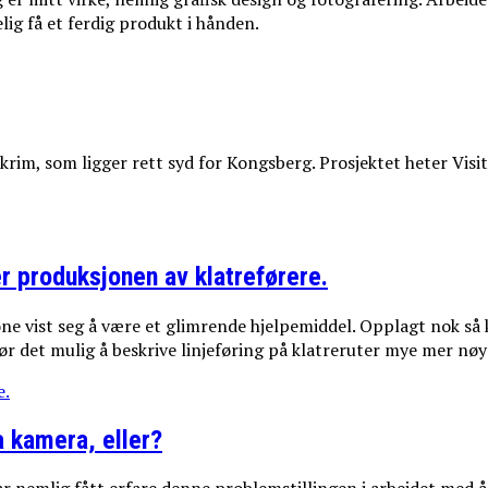
elig få et ferdig produkt i hånden.
rim, som ligger rett syd for Kongsberg. Prosjektet heter Visit
r produksjonen av klatreførere.
e vist seg å være et glimrende hjelpemiddel. Opplagt nok så 
gjør det mulig å beskrive linjeføring på klatreruter mye mer nøy
e.
a kamera, eller?