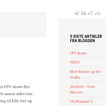
F
li
T
G
ac
nk
wi
+
eb
ed
tt
oo
In
er
k
5 SISTE ARTIKLER
FRA BLOGGEN
FPV drone
PIPIT!
Nytt kontor og lite
studio
 En FPV-drone flys
Jazzfoto – Ivan
Mazuze
helt annen måte enn
g til å fly tett og
OI! Nummer 2