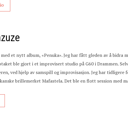
io
azuze
med et nytt album, «Penuka». Jeg har fått gleden av å bidra me
ptaket ble gjort i et improvisert studio på G60 i Drammen. Sel
, ved hjelp av samspill og improvisasjon. Jeg har tidligere f
anske brillemerket Mafastela. Det ble en flott session med m