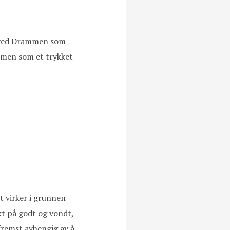
er ved Drammen som
rammen som et trykket
t virker i grunnen
kt på godt og vondt,
fremst avhengig av å