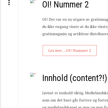
OI! Nummer 2
OI! Der var en ny utgave av gratismag
du ikke engang visste at du ikke visst
gratismagasin og artiklene distribuere
Les mer …OI! Nummer 2
Innhold (content?!)
Javisst er innhold viktig. Medielandsk
som om det bare går fortere og forte
og medielandskapet er mer og mer frag