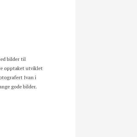
d bilder til
ve opptaket utviklet
otografert Ivan i
ange gode bilder.