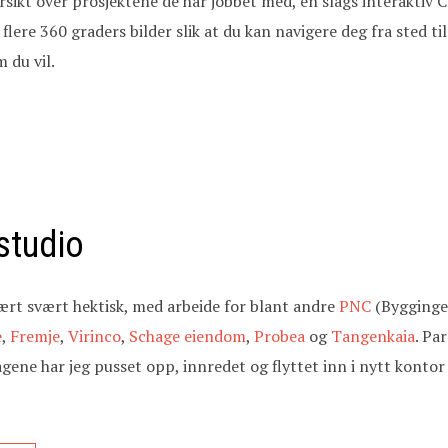
ersikt over prosjektene de har jobbet med, en slags interaktiv C
lere 360 graders bilder slik at du kan navigere deg fra sted til 
 du vil.
 studio
t svært hektisk, med arbeide for blant andre
PNC
(Bygginge
e
,
Fremje
,
Virinco
,
Schage eiendom
,
Probea
og
Tangenkaia
. Pa
ene har jeg pusset opp, innredet og flyttet inn i nytt kontor 