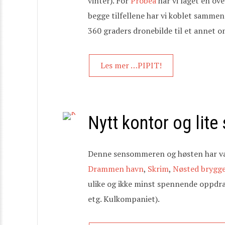
vinter). For
Probea
har vi laget en ov
begge tilfellene har vi koblet sammen f
360 graders dronebilde til et annet om
Les mer …PIPIT!
Nytt kontor og lite
Denne sensommeren og høsten har vær
Drammen havn
,
Skrim
,
Nøsted brygg
ulike og ikke minst spennende oppdrag
etg. Kulkompaniet).