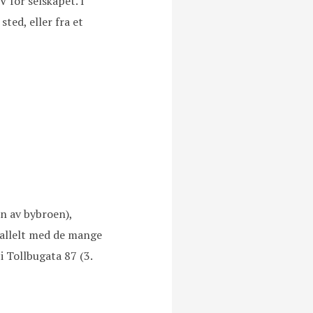
V for selskapet. I
sted, eller fra et
n av bybroen),
rallelt med de mange
i Tollbugata 87 (3.