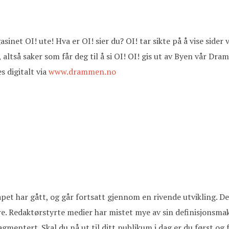
asinet OI! ute! Hva er OI! sier du? OI! tar sikte på å vise sid
e, altså saker som får deg til å si OI! OI! gis ut av Byen vår D
s digitalt via
www.drammen.no
apet har gått, og går fortsatt gjennom en rivende utvikling. De
re. Redaktørstyrte medier har mistet mye av sin definisjonsma
mentert. Skal du nå ut til ditt publikum i dag er du først og 