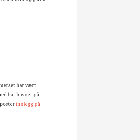
kameraet har vært
 med har havnet på
 poster
innlegg på