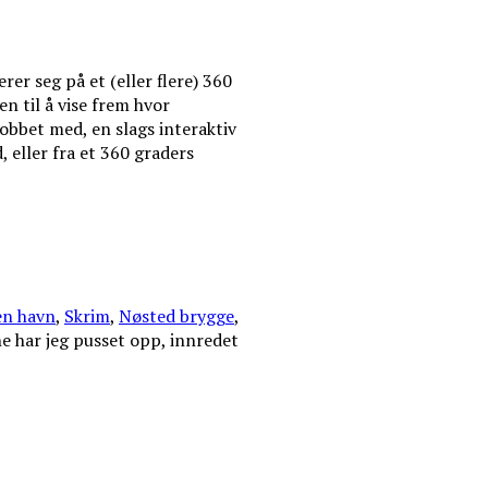
er seg på et (eller flere) 360
en til å vise frem hvor
jobbet med, en slags interaktiv
, eller fra et 360 graders
n havn
,
Skrim
,
Nøsted brygge
,
e har jeg pusset opp, innredet