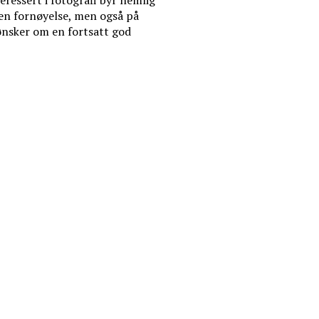
teressert i fotografi byr nemlig
egen fornøyelse, men også på
 ønsker om en fortsatt god