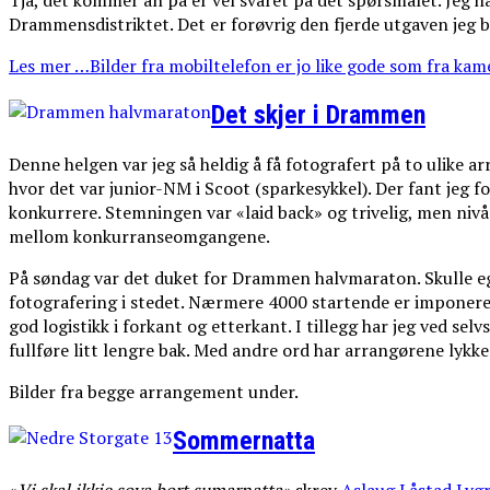
Tja, det kommer an på er vel svaret på det spørsmålet. Jeg h
Drammensdistriktet. Det er forøvrig den fjerde utgaven jeg 
Les mer …Bilder fra mobiltelefon er jo like gode som fra kame
Det skjer i Drammen
Denne helgen var jeg så heldig å få fotografert på to ulike
hvor det var junior-NM i Scoot (sparkesykkel). Der fant jeg fo
konkurrere. Stemningen var «laid back» og trivelig, men nivå
mellom konkurranseomgangene.
På søndag var det duket for Drammen halvmaraton. Skulle eg
fotografering i stedet. Nærmere 4000 startende er imponeren
god logistikk i forkant og etterkant. I tillegg har jeg ved s
fullføre litt lengre bak. Med andre ord har arrangørene lykk
Bilder fra begge arrangement under.
Sommernatta