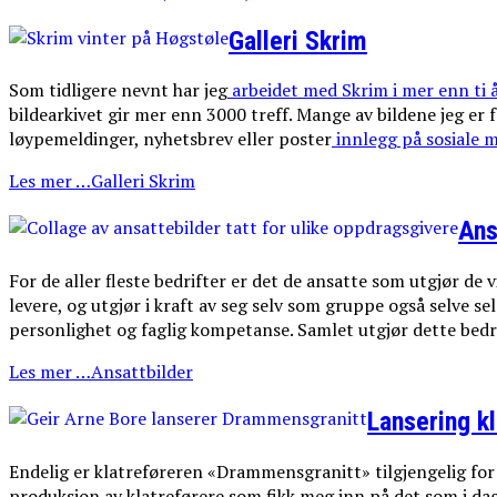
Galleri Skrim
Som tidligere nevnt har jeg
arbeidet med Skrim i mer enn ti 
bildearkivet gir mer enn 3000 treff. Mange av bildene jeg er
løypemeldinger, nyhetsbrev eller poster
innlegg på sosiale m
Les mer …Galleri Skrim
Ans
For de aller fleste bedrifter er det de ansatte som utgjør de
levere, og utgjør i kraft av seg selv som gruppe også selve s
personlighet og faglig kompetanse. Samlet utgjør dette bedri
Les mer …Ansattbilder
Lansering k
Endelig er klatreføreren «Drammensgranitt» tilgjengelig for al
produksjon av klatreførere som fikk meg inn på det som i dag