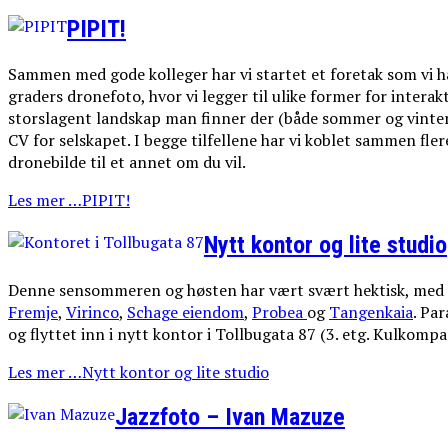
PIPIT!
Sammen med gode kolleger har vi startet et foretak som vi har
graders dronefoto, hvor vi legger til ulike former for interak
storslagent landskap man finner der (både sommer og vinter
CV for selskapet. I begge tilfellene har vi koblet sammen flere
dronebilde til et annet om du vil.
Les mer …PIPIT!
Nytt kontor og lite studio
Denne sensommeren og høsten har vært svært hektisk, med 
Fremje
,
Virinco
,
Schage eiendom
,
Probea
og
Tangenkaia
. Pa
og flyttet inn i nytt kontor i Tollbugata 87 (3. etg. Kulkompa
Les mer …Nytt kontor og lite studio
Jazzfoto – Ivan Mazuze