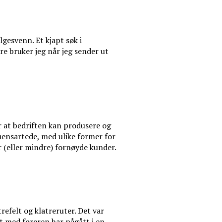
lgesvenn. Et kjapt søk i
dre bruker jeg når jeg sender ut
or at bedriften kan produsere og
 uensartede, med ulike former for
r (eller mindre) fornøyde kunder.
refelt og klatreruter. Det var
et med føreren har pågått i en