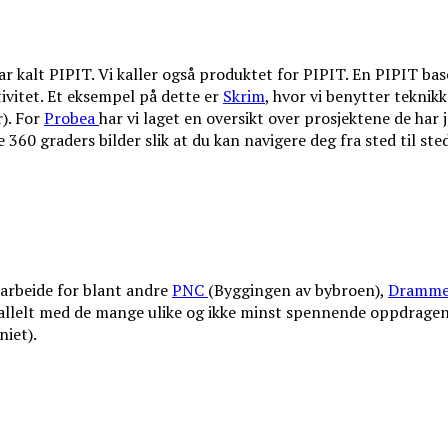
 kalt PIPIT. Vi kaller også produktet for PIPIT. En PIPIT baser
tivitet. Et eksempel på dette er
Skrim
, hvor vi benytter teknikk
). For
Probea
har vi laget en oversikt over prosjektene de har 
 360 graders bilder slik at du kan navigere deg fra sted til sted
arbeide for blant andre
PNC
(Byggingen av bybroen),
Dramme
rallelt med de mange ulike og ikke minst spennende oppdragen
niet).