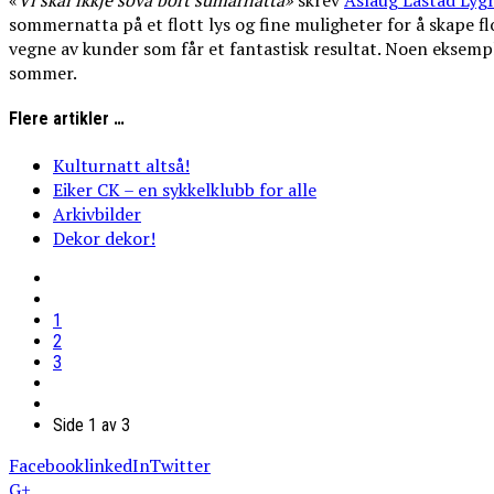
«
Vi
skal
ikkje
sova
bort
sumarnatta»
skrev
Aslaug Låstad Lyg
sommernatta på et flott lys og fine muligheter for å skape f
vegne av kunder som får et fantastisk resultat. Noen eksemple
sommer.
Flere artikler …
Kulturnatt altså!
Eiker CK – en sykkelklubb for alle
Arkivbilder
Dekor dekor!
1
2
3
Side 1 av 3
Facebook
linkedIn
Twitter
G+