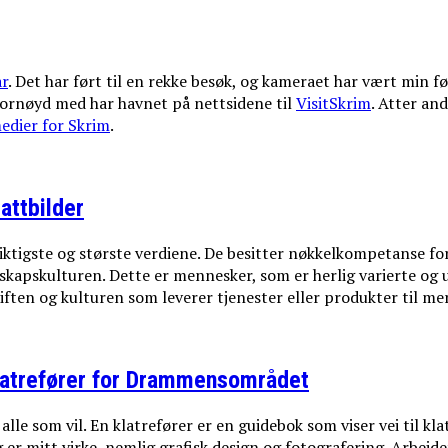
år
. Det har ført til en rekke besøk, og kameraet har vært min fø
 fornøyd med har havnet på nettsidene til
VisitSkrim
. Atter an
edier for Skrim
.
attbilder
 viktigste og største verdiene. De besitter nøkkelkompetanse f
elskapskulturen. Dette er mennesker, som er herlig varierte og
ften og kulturen som leverer tjenester eller produkter til me
latrefører for Drammensområdet
le som vil. En klatrefører er en guidebok som viser vei til klat
 er mitt virke, nemlig grafisk design og fotografering. Arbeid