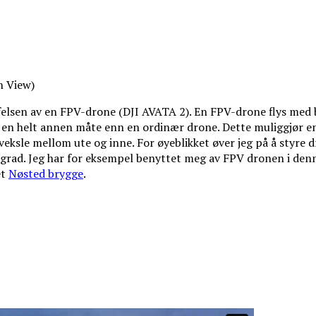
n View)
ffelsen av en FPV-drone (DJI AVATA 2). En FPV-drone flys med 
å en helt annen måte enn en ordinær drone. Dette muliggjør en
 veksle mellom ute og inne. For øyeblikket øver jeg på å styre d
 grad. Jeg har for eksempel benyttet meg av FPV dronen i denne
et
Nøsted brygge
.