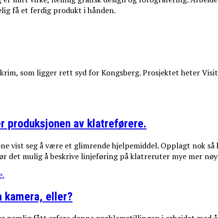
elig få et ferdig produkt i hånden.
rim, som ligger rett syd for Kongsberg. Prosjektet heter Visit
r produksjonen av klatreførere.
e vist seg å være et glimrende hjelpemiddel. Opplagt nok så 
gjør det mulig å beskrive linjeføring på klatreruter mye mer nøy
e.
a kamera, eller?