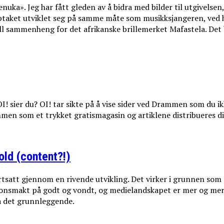
uka». Jeg har fått gleden av å bidra med bilder til utgivelsen
pptaket utviklet seg på samme måte som musikksjangeren, ved h
ell sammenheng for det afrikanske brillemerket Mafastela. Det
! sier du? OI! tar sikte på å vise sider ved Drammen som du ikk
ammen som et trykket gratismagasin og artiklene distribueres di
old (content?!)
ortsatt gjennom en rivende utvikling. Det virker i grunnen som
sjonsmakt på godt og vondt, og medielandskapet er mer og mer 
tå det grunnleggende.