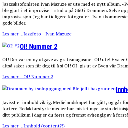
Jazzsaksofonisten Ivan Mazuze er ute med et nytt album, «Pen
ble gjort i et improvisert studio på G60 i Drammen. Selve o
improvisasjon. Jeg har tidligere fotografert Ivan i kommersi
gode bilder.
Les mer …Jazzfoto – Ivan Mazuze
OI! Nummer 2
OI! Der var en ny utgave av gratismagasinet OI! ute! Hva er OI
altså saker som får deg til å si OI! OI! gis ut av Byen vår Dr
Les mer …OI! Nummer 2
Innh
Javisst er innhold viktig. Medielandskapet har gått, og går f
fortere. Redaktørstyrte medier har mistet mye av sin defini
ditt publikum i dag er du først og fremst avhengig av å fors
Les mer …Innhold (content?!)