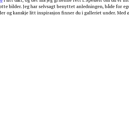
re
i sitt dikt, og det må jeg gi henne rett i. Spesielt om du er in
lotte bilder. Jeg har selvsagt benyttet anledningen, både for 
r og kanskje litt inspirasjon finner du i galleriet under. Med