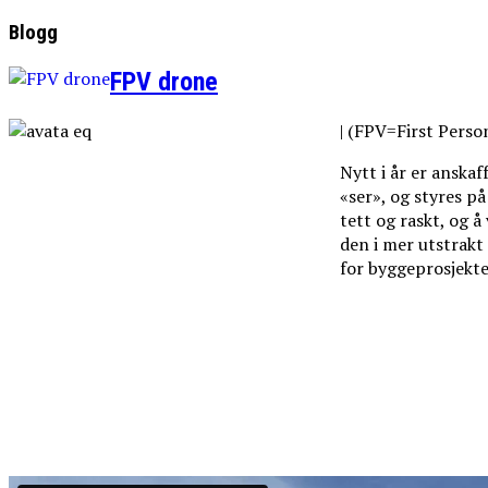
Blogg
FPV drone
| (FPV=First Perso
Nytt i år er anska
«ser», og styres p
tett og raskt, og å
den i mer utstrakt
for byggeprosjekt