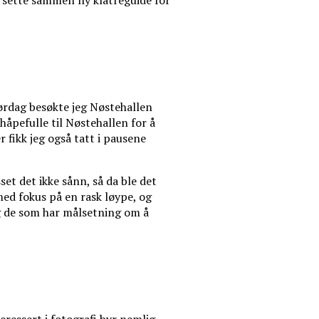
å sette sammen ny klatreguide for
ørdag besøkte jeg Nøstehallen
håpefulle til Nøstehallen for å
 fikk jeg også tatt i pausene
t det ikke sånn, så da ble det
ed fokus på en rask løype, og
 og de som har målsetning om å