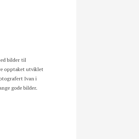
d bilder til
ve opptaket utviklet
otografert Ivan i
ange gode bilder.