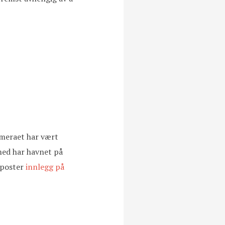
kameraet har vært
 med har havnet på
 poster
innlegg på