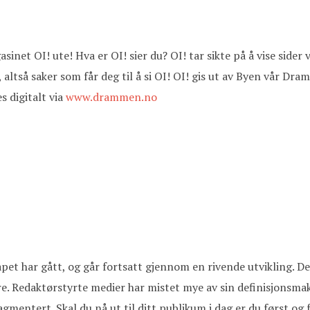
asinet OI! ute! Hva er OI! sier du? OI! tar sikte på å vise sid
e, altså saker som får deg til å si OI! OI! gis ut av Byen vår D
s digitalt via
www.drammen.no
apet har gått, og går fortsatt gjennom en rivende utvikling. De
re. Redaktørstyrte medier har mistet mye av sin definisjonsma
mentert. Skal du nå ut til ditt publikum i dag er du først og 