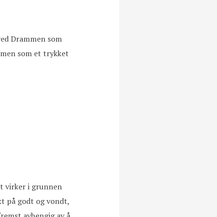
er ved Drammen som
rammen som et trykket
t virker i grunnen
kt på godt og vondt,
fremst avhengig av å