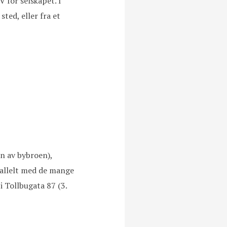
V for selskapet. I
sted, eller fra et
n av bybroen),
rallelt med de mange
i Tollbugata 87 (3.