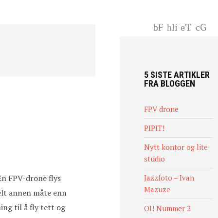
F
li
T
G
ac
nk
wi
+
eb
ed
tt
oo
In
er
k
5 SISTE ARTIKLER
FRA BLOGGEN
FPV drone
PIPIT!
Nytt kontor og lite
studio
 En FPV-drone flys
Jazzfoto – Ivan
Mazuze
helt annen måte enn
g til å fly tett og
OI! Nummer 2