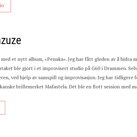
io
azuze
med et nytt album, «Penuka». Jeg har fått gleden av å bidra me
ptaket ble gjort i et improvisert studio på G60 i Drammen. Sel
, ved hjelp av samspill og improvisasjon. Jeg har tidligere f
anske brillemerket Mafastela. Det ble en flott session med m