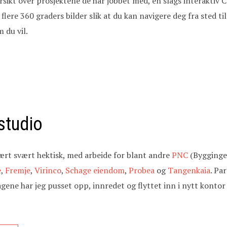
ersikt over prosjektene de har jobbet med, en slags interaktiv C
lere 360 graders bilder slik at du kan navigere deg fra sted til 
 du vil.
 studio
t svært hektisk, med arbeide for blant andre
PNC
(Bygginge
e
,
Fremje
,
Virinco
,
Schage eiendom
,
Probea
og
Tangenkaia
. Pa
ene har jeg pusset opp, innredet og flyttet inn i nytt kontor 