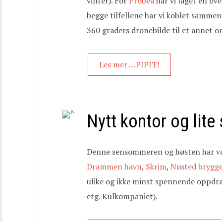
vinter). For
Probea
har vi laget en ov
begge tilfellene har vi koblet sammen f
360 graders dronebilde til et annet om
Les mer …PIPIT!
Nytt kontor og lite
Denne sensommeren og høsten har vær
Drammen havn
,
Skrim
,
Nøsted brygg
ulike og ikke minst spennende oppdrag
etg. Kulkompaniet).