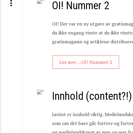
OI! Nummer 2
OI! Der var en ny utgave av gratismag
du ikke engang visste at du ikke visst
gratismagasin og artiklene distribuere
Les mer …OI! Nummer 2
Innhold (content?!)
Javisst er innhold viktig. Medielandsk
som om det bare går fortere og forte
og medielandskapet er mer og mer frag