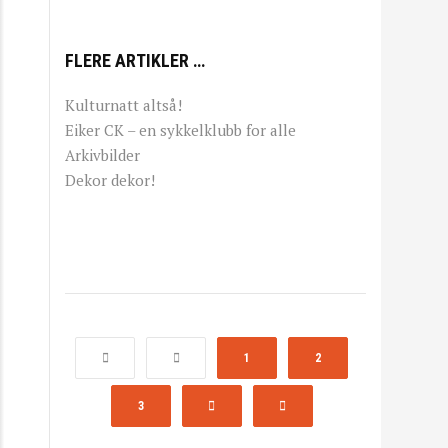
FLERE ARTIKLER …
Kulturnatt altså!
Eiker CK – en sykkelklubb for alle
Arkivbilder
Dekor dekor!
1
2
3