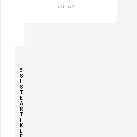
Side 1 av 3
5
S
I
S
T
E
A
R
T
I
K
L
E