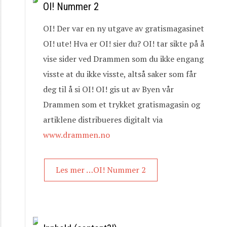
OI! Nummer 2
OI! Der var en ny utgave av gratismagasinet
OI! ute! Hva er OI! sier du? OI! tar sikte på å
vise sider ved Drammen som du ikke engang
visste at du ikke visste, altså saker som får
deg til å si OI! OI! gis ut av Byen vår
Drammen som et trykket gratismagasin og
artiklene distribueres digitalt via
www.drammen.no
Les mer …OI! Nummer 2