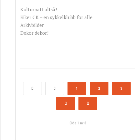
Kulturnatt altså!
Eiker CK – en sykkelklubb for alle
Arkivbilder
Dekor dekor!
1
2
3
Side 1 av 3