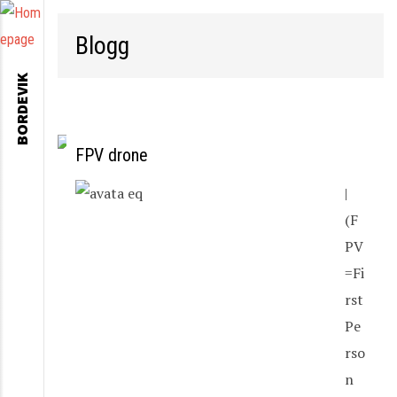
Blogg
BORDEVIK
FPV drone
|
(F
PV
=Fi
rst
Pe
rso
n