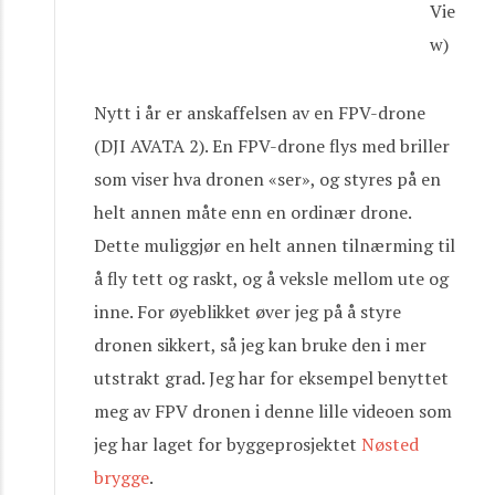
Vie
w)
Nytt i år er anskaffelsen av en FPV-drone
(DJI AVATA 2). En FPV-drone flys med briller
som viser hva dronen «ser», og styres på en
helt annen måte enn en ordinær drone.
Dette muliggjør en helt annen tilnærming til
å fly tett og raskt, og å veksle mellom ute og
inne. For øyeblikket øver jeg på å styre
dronen sikkert, så jeg kan bruke den i mer
utstrakt grad. Jeg har for eksempel benyttet
meg av FPV dronen i denne lille videoen som
jeg har laget for byggeprosjektet
Nøsted
brygge
.