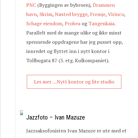
PNC
(Byggingen av bybroen),
Drammen
havn
,
Skrim
,
Nøsted brygge
,
Fremje
,
Virinco
,
Schage eiendom
,
Probea
og
Tangenkaia
.
Parallelt med de mange ulike og ikke minst
spennende oppdragene har jeg pusset opp,
innredet og flyttet inn i nytt kontor i
Tollbugata 87 (3. etg. Kulkompaniet).
Les mer …Nytt kontor og lite studio
Jazzfoto – Ivan Mazuze
Jazzsaksofonisten Ivan Mazuze er ute med et