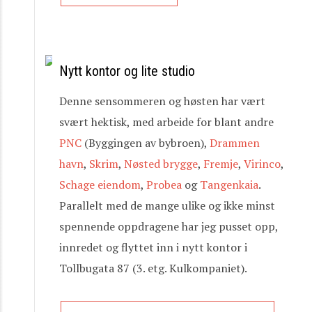
Nytt kontor og lite studio
Denne sensommeren og høsten har vært
svært hektisk, med arbeide for blant andre
PNC
(Byggingen av bybroen),
Drammen
havn
,
Skrim
,
Nøsted brygge
,
Fremje
,
Virinco
,
Schage eiendom
,
Probea
og
Tangenkaia
.
Parallelt med de mange ulike og ikke minst
spennende oppdragene har jeg pusset opp,
innredet og flyttet inn i nytt kontor i
Tollbugata 87 (3. etg. Kulkompaniet).