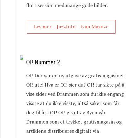
flott session med mange gode bilder.
Les mer …Jazzfoto – Ivan Mazuze
OI! Nummer 2
OI! Der var en ny utgave av gratismagasinet
OI! ute! Hva er OI! sier du? OI! tar sikte på å
vise sider ved Drammen som du ikke engang
visste at du ikke visste, altså saker som får
deg til å si OI! OI! gis ut av Byen vår
Drammen som et trykket gratismagasin og
artiklene distribueres digitalt via