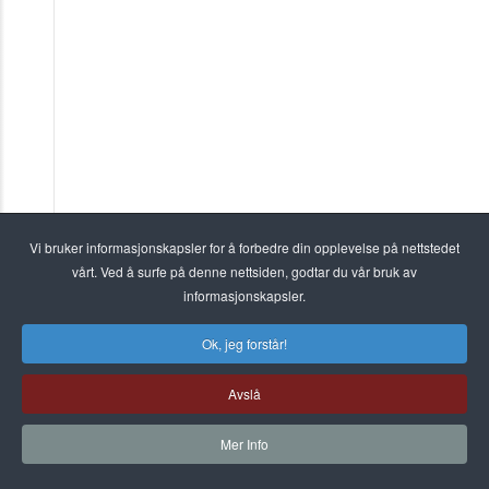
Vi bruker informasjonskapsler for å forbedre din opplevelse på nettstedet
vårt. Ved å surfe på denne nettsiden, godtar du vår bruk av
informasjonskapsler.
FLERE ARTIKLER …
Ok, jeg forstår!
Kulturnatt altså!
Eiker CK – en sykkelklubb for alle
Avslå
Arkivbilder
Mer Info
Dekor dekor!