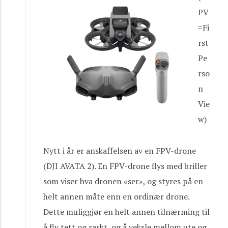
PV
=Fi
rst
Pe
rso
n
Vie
w)
Nytt i år er anskaffelsen av en FPV-drone
(DJI AVATA 2). En FPV-drone flys med briller
som viser hva dronen «ser», og styres på en
helt annen måte enn en ordinær drone.
Dette muliggjør en helt annen tilnærming til
å fly tett og raskt, og å veksle mellom ute og