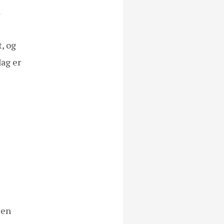
n
, og
dag er
l en