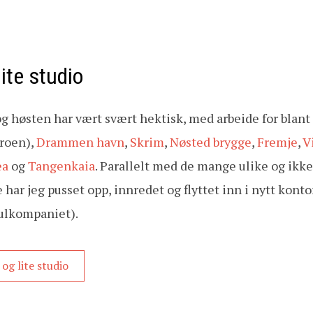
lite studio
høsten har vært svært hektisk, med arbeide for blant
roen),
Drammen havn
,
Skrim
,
Nøsted brygge
,
Fremje
,
V
ea
og
Tangenkaia
. Parallelt med de mange ulike og ikk
r jeg pusset opp, innredet og flyttet inn i nytt kontor
Kulkompaniet).
og lite studio