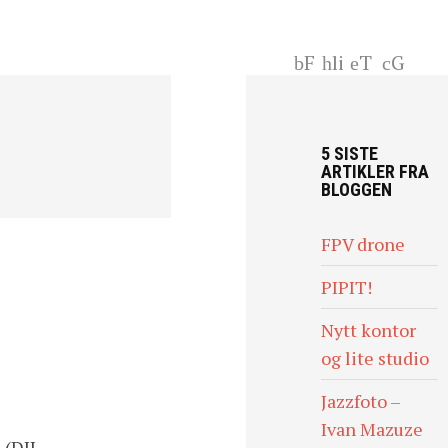
F
li
T
G
ac
nk
wi
+
eb
ed
tt
oo
In
er
5 SISTE
k
ARTIKLER FRA
BLOGGEN
FPV drone
PIPIT!
Nytt kontor
og lite studio
Jazzfoto –
Ivan Mazuze
 (DJI