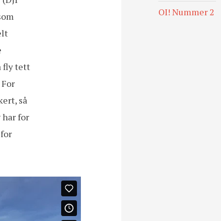
OI! Nummer 2
 som
elt
e
fly tett
 For
ert, så
 har for
for