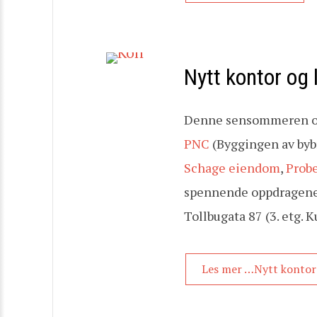
Nytt kontor og 
Denne sensommeren og 
PNC
(Byggingen av byb
Schage eiendom
,
Prob
spennende oppdragene ha
Tollbugata 87 (3. etg. 
Les mer …Nytt kontor 