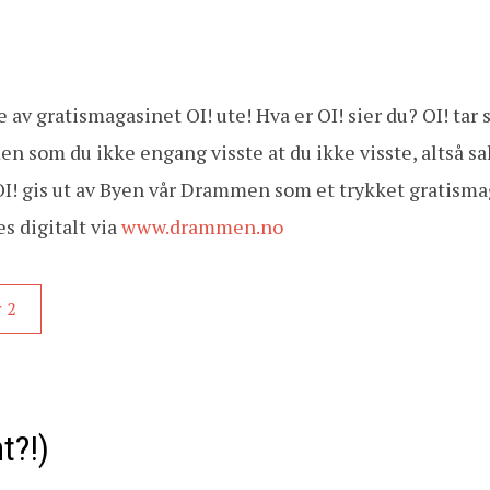
 av gratismagasinet OI! ute! Hva er OI! sier du? OI! tar 
n som du ikke engang visste at du ikke visste, altså sa
! OI! gis ut av Byen vår Drammen som et trykket gratism
es digitalt via
www.drammen.no
 2
t?!)