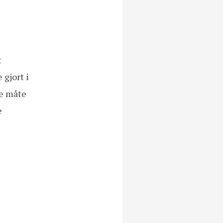
t
 gjort i
me måte
e