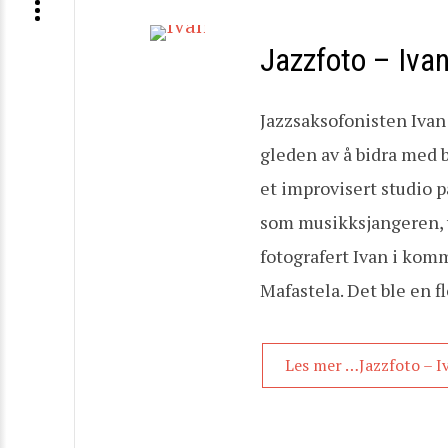
Jazzfoto – Iva
Jazzsaksofonisten Ivan
gleden av å bidra med b
et improvisert studio 
som musikksjangeren, v
fotografert Ivan i kom
Mafastela. Det ble en f
Les mer …Jazzfoto – 