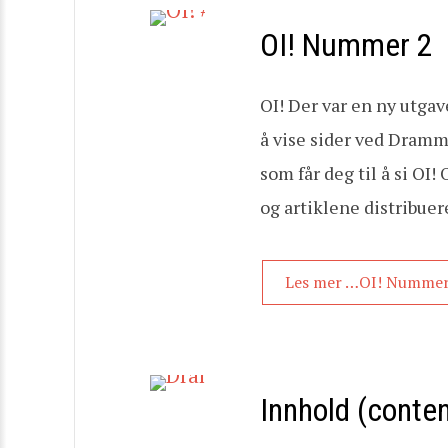
OI! Nummer 2
OI! Der var en ny utgave
å vise sider ved Dramme
som får deg til å si OI
og artiklene distribuer
Les mer …OI! Nummer
Innhold (conten