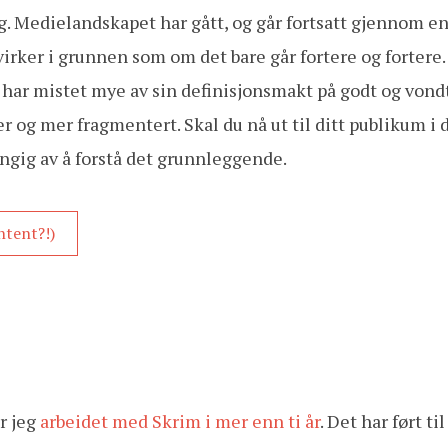
ig. Medielandskapet har gått, og går fortsatt gjennom e
virker i grunnen som om det bare går fortere og fortere.
har mistet mye av sin definisjonsmakt på godt og vondt
og mer fragmentert. Skal du nå ut til ditt publikum i 
engig av å forstå det grunnleggende.
ntent?!)
r jeg
arbeidet med Skrim i mer enn ti år
. Det har ført ti