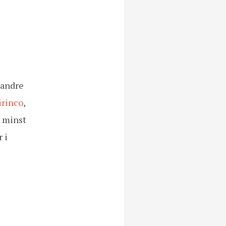
 andre
irinco
,
e minst
 i