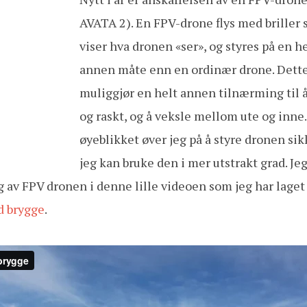
AVATA 2). En FPV-drone flys med briller
viser hva dronen «ser», og styres på en h
annen måte enn en ordinær drone. Dett
muliggjør en helt annen tilnærming til å 
og raskt, og å veksle mellom ute og inne.
øyeblikket øver jeg på å styre dronen sikk
jeg kan bruke den i mer utstrakt grad. Jeg
av FPV dronen i denne lille videoen som jeg har laget 
d brygge
.