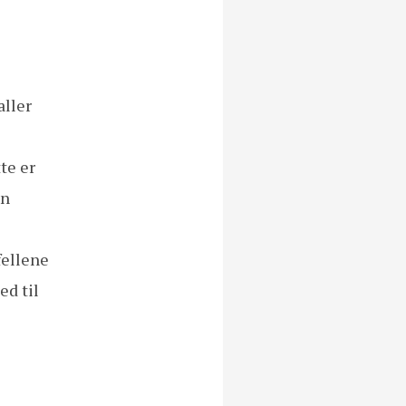
aller
te er
an
fellene
ed til