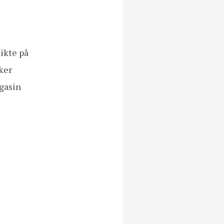
sikte på
ker
agasin