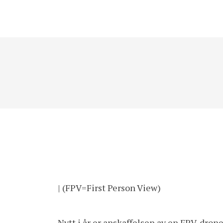
| (FPV=First Person View)
Nytt i år er anskaffelsen av en FPV-drone