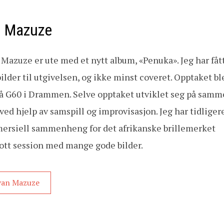
n Mazuze
 Mazuze er ute med et nytt album, «Penuka». Jeg har fåt
ilder til utgivelsen, og ikke minst coveret. Opptaket ble
på G60 i Drammen. Selve opptaket utviklet seg på sam
ed hjelp av samspill og improvisasjon. Jeg har tidliger
mersiell sammenheng for det afrikanske brillemerket
lott session med mange gode bilder.
Ivan Mazuze