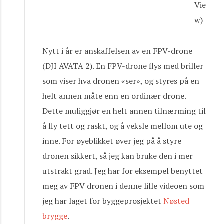
Vie
w)
Nytt i år er anskaffelsen av en FPV-drone
(DJI AVATA 2). En FPV-drone flys med briller
som viser hva dronen «ser», og styres på en
helt annen måte enn en ordinær drone.
Dette muliggjør en helt annen tilnærming til
å fly tett og raskt, og å veksle mellom ute og
inne. For øyeblikket øver jeg på å styre
dronen sikkert, så jeg kan bruke den i mer
utstrakt grad. Jeg har for eksempel benyttet
meg av FPV dronen i denne lille videoen som
jeg har laget for byggeprosjektet
Nøsted
brygge
.