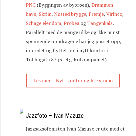
PNC
(Byggingen av bybroen),
Drammen
havn
,
Skrim
,
Nøsted brygge
,
Fremje
,
Virinco
,
Schage eiendom
,
Probea
og
Tangenkaia
.
Parallelt med de mange ulike og ikke minst
spennende oppdragene har jeg pusset opp,
innredet og flyttet inn i nytt kontor i
Tollbugata 87 (3. etg. Kulkompaniet).
Les mer …Nytt kontor og lite studio
Jazzfoto – Ivan Mazuze
Jazzsaksofonisten Ivan Mazuze er ute med et