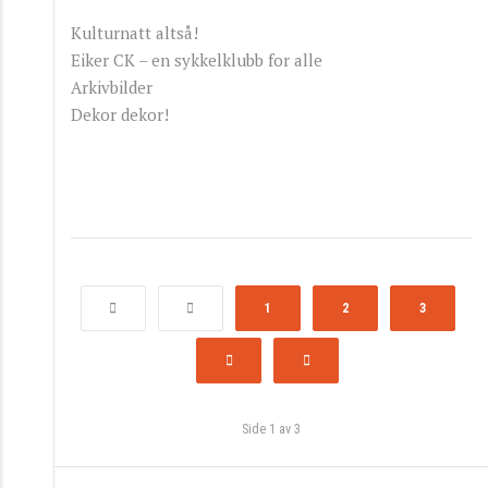
Kulturnatt altså!
Eiker CK – en sykkelklubb for alle
Arkivbilder
Dekor dekor!
1
2
3
Side 1 av 3