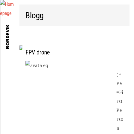
Blogg
BORDEVIK
FPV drone
|
(F
PV
=Fi
rst
Pe
rso
n