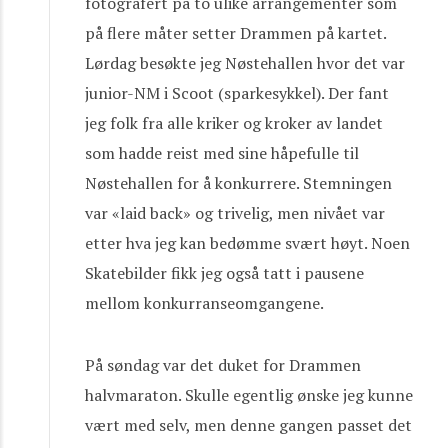
fotografert på to ulike arrangementer som
på flere måter setter Drammen på kartet.
Lørdag besøkte jeg Nøstehallen hvor det var
junior-NM i Scoot (sparkesykkel). Der fant
jeg folk fra alle kriker og kroker av landet
som hadde reist med sine håpefulle til
Nøstehallen for å konkurrere. Stemningen
var «laid back» og trivelig, men nivået var
etter hva jeg kan bedømme svært høyt. Noen
Skatebilder fikk jeg også tatt i pausene
mellom konkurranseomgangene.
På søndag var det duket for Drammen
halvmaraton. Skulle egentlig ønske jeg kunne
vært med selv, men denne gangen passet det