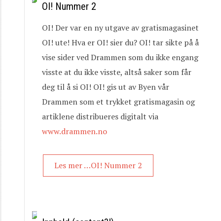
OI! Nummer 2
OI! Der var en ny utgave av gratismagasinet
OI! ute! Hva er OI! sier du? OI! tar sikte på å
vise sider ved Drammen som du ikke engang
visste at du ikke visste, altså saker som får
deg til å si OI! OI! gis ut av Byen vår
Drammen som et trykket gratismagasin og
artiklene distribueres digitalt via
www.drammen.no
Les mer …OI! Nummer 2