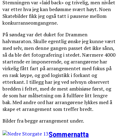
Stemningen var «laid back» og trivelig, men nivået
var etter hva jeg kan bedømme svært høyt. Noen
Skatebilder fikk jeg også tatt i pausene mellom
konkurranseomgangene.
På søndag var det duket for Drammen
halvmaraton. Skulle egentlig ønske jeg kunne vært
med selv, men denne gangen passet det ikke sånn,
så da ble det fotografering i stedet. Nærmere 4000
startende er imponerende, og arrangørene har
virkelig fått fart på arrangementet med fokus på
en rask løype, og god logistikk i forkant og
etterkant. I tillegg har jeg ved selvsyn observert
bredden i feltet, med de mest ambisiøse først, og
de som har målsetning om å fullføre litt lengre
bak. Med andre ord har arrangørene lykkes med å
skape et arrangement som treffer bredt.
Bilder fra begge arrangement under.
Sommernatta