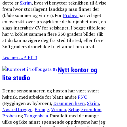
dette er
Skrim
, hvor vi benytter teknikken til å vise
frem hvor storslagent landskap man finner der
(både sommer og vinter). For
Probea
har vi laget
en oversikt over prosjektene de har jobbet med, en
slags interaktiv CV for selskapet. I begge tilfellene
har vi koblet sammen flere 360 graders bilder slik
at du kan navigere deg fra sted til sted, eller fra et
360 graders dronebilde til et annet om du vil.
Les mer …PIPIT!
Nytt kontor og
lite studio
Denne sensommeren og høsten har vært svært
hektisk, med arbeide for blant andre
PNC
(Byggingen av bybroen),
Drammen havn
,
Skrim
,
Nøsted brygge
,
Fremje
,
Virinco
,
Schage eiendom
,
Probea
og
Tangenkaia
. Parallelt med de mange
ulike og ikke minst spennende oppdragene har jeg