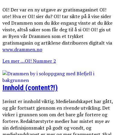
OI! Der var en ny utgave av gratismagasinet OI!
ute! Hva er OI! sier du? OI! tar sikte på å vise sider
ved Drammen som du ikke engang visste at du ikke
visste, altså saker som får deg til å si OI! OI! gis ut
av Byen vår Drammen som et trykket
gratismagasin og artiklene distribueres digitalt via
www.drammen.no
Les mer …OI! Nummer 2
Innhold (content?!)
Javisst er innhold viktig. Medielandskapet har gått,
og går fortsatt gjennom en rivende utvikling. Det
virker i grunnen som om det bare går fortere og
fortere. Redaktørstyrte medier har mistet mye av
sin definisjonsmakt på godt og vondt, og
medielandskapet er mer og mer fragmentert. Skal