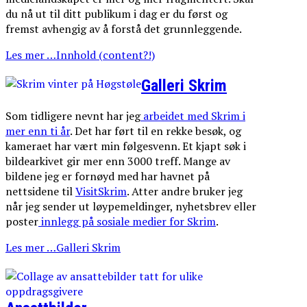
du nå ut til ditt publikum i dag er du først og
fremst avhengig av å forstå det grunnleggende.
Les mer …Innhold (content?!)
Galleri Skrim
Som tidligere nevnt har jeg
arbeidet med Skrim i
mer enn ti år
. Det har ført til en rekke besøk, og
kameraet har vært min følgesvenn. Et kjapt søk i
bildearkivet gir mer enn 3000 treff. Mange av
bildene jeg er fornøyd med har havnet på
nettsidene til
VisitSkrim
. Atter andre bruker jeg
når jeg sender ut løypemeldinger, nyhetsbrev eller
poster
innlegg på sosiale medier for Skrim
.
Les mer …Galleri Skrim