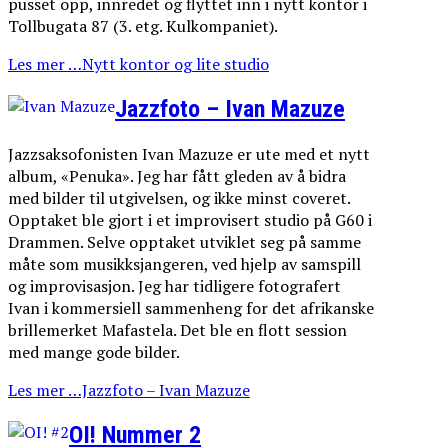
pusset opp, innredet og flyttet inn i nytt kontor i
Tollbugata 87 (3. etg. Kulkompaniet).
Les mer …Nytt kontor og lite studio
Jazzfoto – Ivan Mazuze
Jazzsaksofonisten Ivan Mazuze er ute med et nytt
album, «Penuka». Jeg har fått gleden av å bidra
med bilder til utgivelsen, og ikke minst coveret.
Opptaket ble gjort i et improvisert studio på G60 i
Drammen. Selve opptaket utviklet seg på samme
måte som musikksjangeren, ved hjelp av samspill
og improvisasjon. Jeg har tidligere fotografert
Ivan i kommersiell sammenheng for det afrikanske
brillemerket Mafastela. Det ble en flott session
med mange gode bilder.
Les mer …Jazzfoto – Ivan Mazuze
OI! Nummer 2