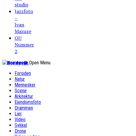
studio
Jazzfoto
–
Ivan
Mazuze
OI!
Nummer
2
Bordevik
Open Menu
Forsiden
Natur
Mennesker
Scene
Arkitektur
Eiendomsfoto
Drammen
Lier
Video
Sykkel
Drone