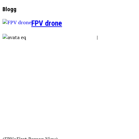
Blogg
FPV drone
|
(FPV=First Person View)