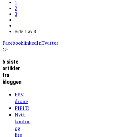
1
2
3
Side 1 av 3
Facebook
linkedIn
Twitter
G+
5 siste
artikler
fra
bloggen
FPV
drone
PIPIT!
Nytt
kontor
og
lite