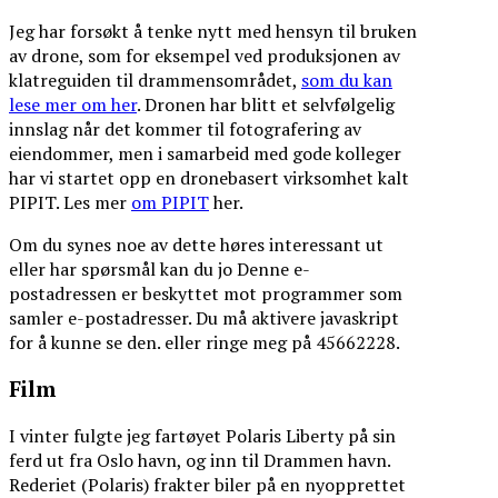
Jeg har forsøkt å tenke nytt med hensyn til bruken
av drone, som for eksempel ved produksjonen av
klatreguiden til drammensområdet,
som du kan
lese mer om her
. Dronen har blitt et selvfølgelig
innslag når det kommer til fotografering av
eiendommer, men i samarbeid med gode kolleger
har vi startet opp en dronebasert virksomhet kalt
PIPIT. Les mer
om PIPIT
her.
Om du synes noe av dette høres interessant ut
eller har spørsmål kan du jo
Denne e-
postadressen er beskyttet mot programmer som
samler e-postadresser. Du må aktivere javaskript
for å kunne se den.
eller ringe meg på 45662228.
Film
I vinter fulgte jeg fartøyet Polaris Liberty på sin
ferd ut fra Oslo havn, og inn til Drammen havn.
Rederiet (Polaris) frakter biler på en nyopprettet