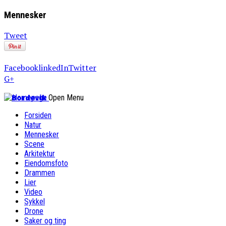
Mennesker
Tweet
Facebook
linkedIn
Twitter
G+
Bordevik
Open Menu
Forsiden
Natur
Mennesker
Scene
Arkitektur
Eiendomsfoto
Drammen
Lier
Video
Sykkel
Drone
Saker og ting