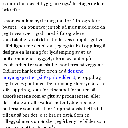
«konfektbit» av et bygg, noe også leietagerne kan
bekrefte.
Union eiendom hyrte meg inn for å fotografere
bygget – en oppgave jeg tok på meg med glede da
jeg trives svært godt med å fotografere
spektakulær arkitektur. Underveis i oppdraget vil
tilfeldighetene det slik at jeg også fikk i oppdrag å
designe en løsning for lyddemping av et av
møterommene i bygget, i form av bilder på
lydabsorbenter som skulle monteres på veggene.
Tidligere har jeg fått æren av å
designe
inngangspartiet på Papirbredden 3
, et oppdrag
jeg trivdes godt med. Det er mange hensyn å ta i et
slikt oppdrag, som for eksempel formater på
absorbentene som er gitt av produsenten, eller
det totale antall kvadratmeter lyddempende
materiale som må til for å oppnå ønsket effekt. I
tillegg så bør det jo se bra ut også. Som en
tilleggsdimensjon ønsket jeg å benytte bilder som
viser frem litt av byen vår.