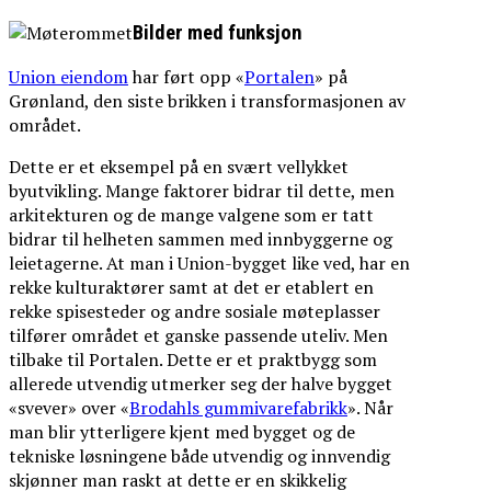
Bilder med funksjon
Union eiendom
har ført opp «
Portalen
» på
Grønland, den siste brikken i transformasjonen av
området.
Dette er et eksempel på en svært vellykket
byutvikling. Mange faktorer bidrar til dette, men
arkitekturen og de mange valgene som er tatt
bidrar til helheten sammen med innbyggerne og
leietagerne. At man i Union-bygget like ved, har en
rekke kulturaktører samt at det er etablert en
rekke spisesteder og andre sosiale møteplasser
tilfører området et ganske passende uteliv. Men
tilbake til Portalen. Dette er et praktbygg som
allerede utvendig utmerker seg der halve bygget
«svever» over «
Brodahls gummivarefabrikk
». Når
man blir ytterligere kjent med bygget og de
tekniske løsningene både utvendig og innvendig
skjønner man raskt at dette er en skikkelig