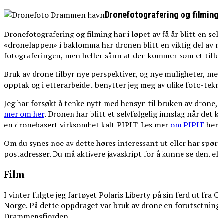
Dronefotografering og filmin
Dronefotografering og filming har i løpet av få år blitt en sel
«dronelappen» i baklomma har dronen blitt en viktig del av 
fotograferingen, men heller sånn at den kommer som et tille
Bruk av drone tilbyr nye perspektiver, og nye muligheter, men
opptak og i etterarbeidet benytter jeg meg av ulike foto-tek
Jeg har forsøkt å tenke nytt med hensyn til bruken av dron
mer om her
. Dronen har blitt et selvfølgelig innslag når d
en dronebasert virksomhet kalt PIPIT. Les mer
om PIPIT
her
Om du synes noe av dette høres interessant ut eller har spø
postadresser. Du må aktivere javaskript for å kunne se den.
el
Film
I vinter fulgte jeg fartøyet Polaris Liberty på sin ferd ut fr
Norge. På dette oppdraget var bruk av drone en forutsetning 
Drammensfjorden.