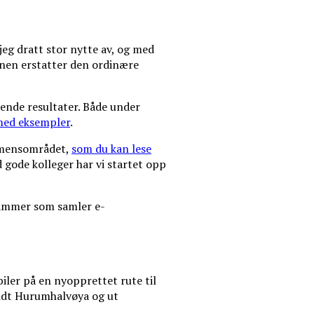
 jeg dratt stor nytte av, og med
onen erstatter den ordinære
lende resultater. Både under
 med eksempler
.
ammensområdet,
som du kan lese
 gode kolleger har vi startet opp
ammer som samler e-
biler på en nyopprettet rute til
rundt Hurumhalvøya og ut