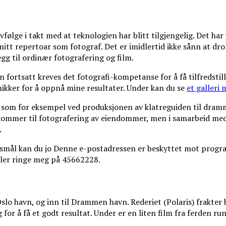
g
vfølge i takt med at teknologien har blitt tilgjengelig. Det har
mitt repertoar som fotograf. Det er imidlertid ikke sånn at dr
gg til ordinær fotografering og film.
 fortsatt kreves det fotografi-kompetanse for å få tilfredstil
nikker for å oppnå mine resultater. Under kan du se
et galleri
e, som for eksempel ved produksjonen av klatreguiden til dr
et kommer til fotografering av eiendommer, men i samarbeid med
.
rsmål kan du jo
Denne e-postadressen er beskyttet mot progr
ler ringe meg på 45662228.
a Oslo havn, og inn til Drammen havn. Rederiet (Polaris) frakter 
for å få et godt resultat. Under er en liten film fra ferden 