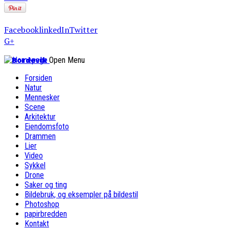
Facebook
linkedIn
Twitter
G+
Bordevik
Open Menu
Forsiden
Natur
Mennesker
Scene
Arkitektur
Eiendomsfoto
Drammen
Lier
Video
Sykkel
Drone
Saker og ting
Bildebruk, og eksempler på bildestil
Photoshop
papirbredden
Kontakt