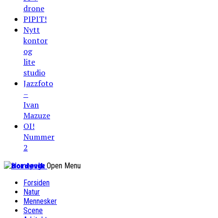
drone
PIPIT!
Nytt
kontor
og
lite
studio
Jazzfoto
–
Ivan
Mazuze
OI!
Nummer
2
Bordevik
Open Menu
Forsiden
Natur
Mennesker
Scene