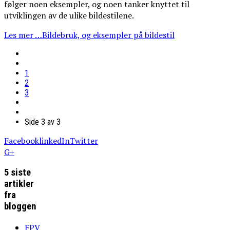
følger noen eksempler, og noen tanker knyttet til
utviklingen av de ulike bildestilene.
Les mer …Bildebruk, og eksempler på bildestil
1
2
3
Side 3 av 3
Facebook
linkedIn
Twitter
G+
5 siste
artikler
fra
bloggen
FPV