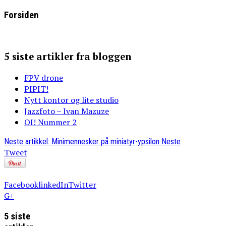
Forsiden
5 siste artikler fra bloggen
FPV drone
PIPIT!
Nytt kontor og lite studio
Jazzfoto – Ivan Mazuze
OI! Nummer 2
Neste artikkel: Minimennesker på miniatyr-ypsilon
Neste
Tweet
Facebook
linkedIn
Twitter
G+
5 siste