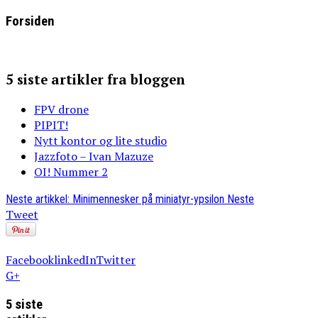
Forsiden
5 siste artikler fra bloggen
FPV drone
PIPIT!
Nytt kontor og lite studio
Jazzfoto – Ivan Mazuze
OI! Nummer 2
Neste artikkel: Minimennesker på miniatyr-ypsilon
Neste
Tweet
Facebook
linkedIn
Twitter
G+
5 siste