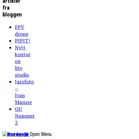
artikler
fra
bloggen
FPV
drone
PIPIT!
Nytt
kontor
og
lite
studio
Jazzfoto
–
Ivan
Mazuze
OI!
Nummer
2
Bordevik
Open Menu