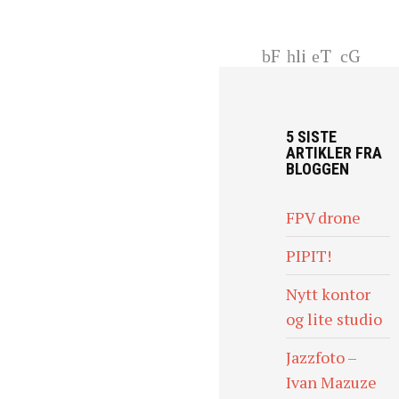
F
li
T
G
ac
nk
wi
+
eb
ed
tt
oo
In
er
5 SISTE
k
ARTIKLER FRA
BLOGGEN
FPV drone
PIPIT!
Nytt kontor
og lite studio
Jazzfoto –
Ivan Mazuze